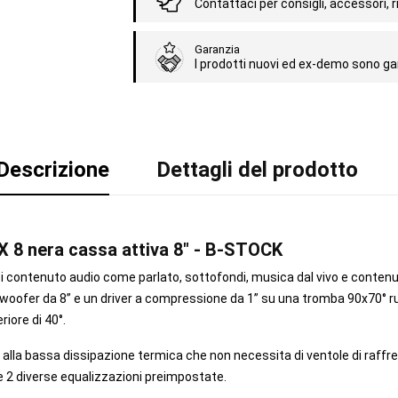
Contattaci per consigli, accessori, ri
Garanzia
I prodotti nuovi ed ex-demo sono gar
Descrizione
Dettagli del prodotto
X 8 nera cassa attiva 8" - B-STOCK
iasi contenuto audio come parlato, sottofondi, musica dal vivo e contenu
 un woofer da 8” e un driver a compressione da 1” su una tromba 90x70° 
iore di 40°.
alla bassa dissipazione termica che non necessita di ventole di raffredd
i e 2 diverse equalizzazioni preimpostate.