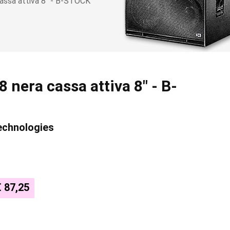
assa attiva 8" - B-STOCK
 nera cassa attiva 8" - B-
Technologies
€ 87,25