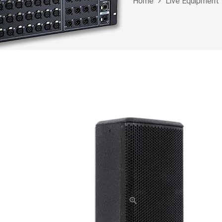
Home
Live Equipment
