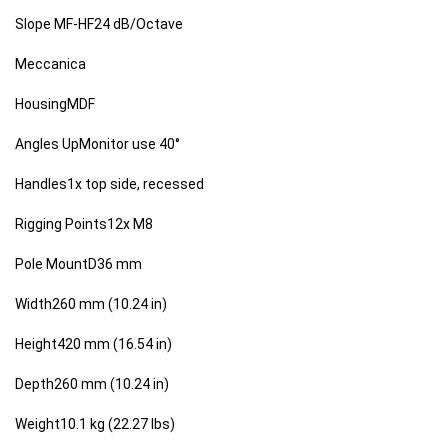
Slope MF-HF24 dB/Octave
Meccanica
HousingMDF
Angles UpMonitor use 40°
Handles1x top side, recessed
Rigging Points12x M8
Pole MountD36 mm
Width260 mm (10.24 in)
Height420 mm (16.54 in)
Depth260 mm (10.24 in)
Weight10.1 kg (22.27 lbs)