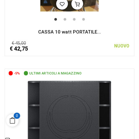
CASSA 10 watt PORTATILE...
€ 45,00
NUOVO
€ 42,75
-5%
ULTIMI ARTICOLI A MAGAZZINO
0