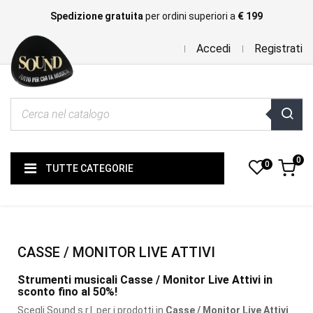
Spedizione gratuita
per ordini superiori a
€ 199
Accedi
Registrati
0
0
TUTTE CATEGORIE
CASSE / MONITOR LIVE ATTIVI
Strumenti musicali Casse / Monitor Live Attivi in
sconto fino al 50%!
Scegli Sound s.r.l. per i prodotti
in
Casse / Monitor Live Attivi
.