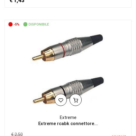
€ 1,43
-5%
DISPONIBILE
Extreme
Extreme rcabk connettore...
€ 2,50