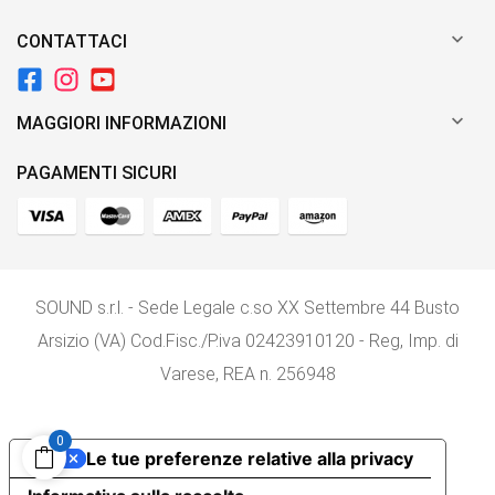

CONTATTACI

MAGGIORI INFORMAZIONI
PAGAMENTI SICURI
SOUND s.r.l. - Sede Legale c.so XX Settembre 44 Busto
Arsizio (VA) Cod.Fisc./P.iva 02423910120 - Reg, Imp. di
Varese, REA n. 256948
0
Le tue preferenze relative alla privacy