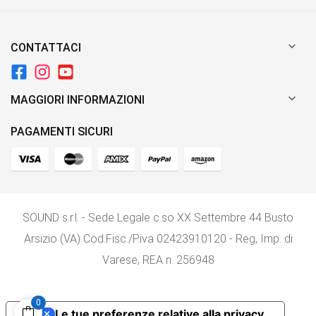

CONTATTACI

MAGGIORI INFORMAZIONI
PAGAMENTI SICURI
SOUND s.r.l. - Sede Legale c.so XX Settembre 44 Busto
Arsizio (VA) Cod.Fisc./P.iva 02423910120 - Reg, Imp. di
Varese, REA n. 256948
0
Le tue preferenze relative alla privacy