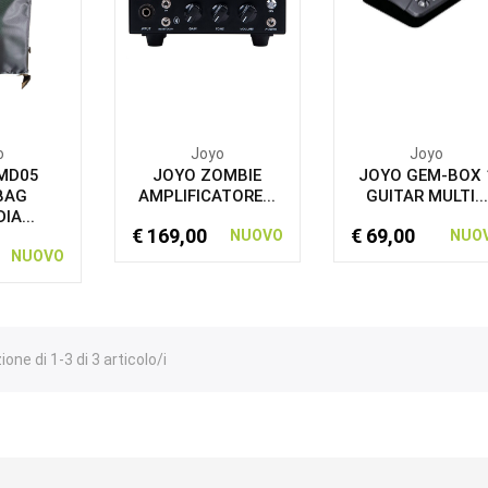
o
Joyo
Joyo
MD05
JOYO ZOMBIE
JOYO GEM-BOX 
BAG
AMPLIFICATORE...
GUITAR MULTI...
IA...
€ 169,00
€ 69,00
NUOVO
NUO
NUOVO
one di 1-3 di 3 articolo/i