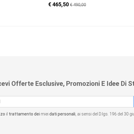
€ 465,50
Prezzo
€ 490,00
regolare
cevi Offerte Esclusive, Promozioni E Idee Di St
zzo
il
trattamento dei
miei
dati personali
, ai sensi del D.lgs. 196 del 30 