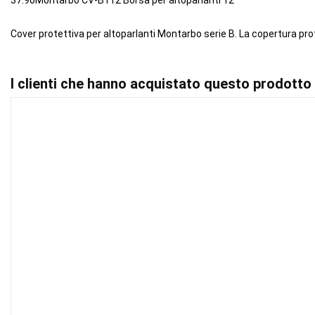
37.90Montarbo CV-B112 Borsa per altoparlanti 12"
Cover protettiva per altoparlanti Montarbo serie B. La copertura proteg
I clienti che hanno acquistato questo prodott