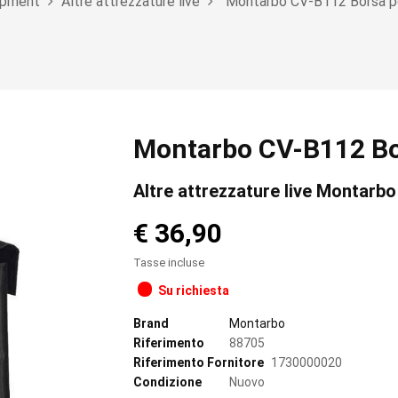
ipment
Altre attrezzature live
Montarbo CV-B112 Borsa per
Montarbo CV-B112 Bor
Altre attrezzature live Montarbo
€ 36,90
Tasse incluse
Su richiesta
Brand
Montarbo
Riferimento
88705
Riferimento Fornitore
1730000020
Condizione
Nuovo