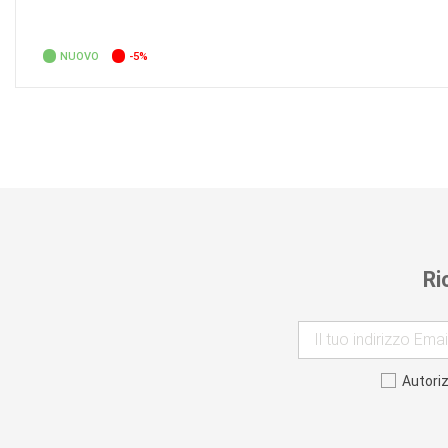
NUOVO
-5%
Ri
Autori