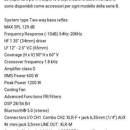
sono disponibili come accessori per ogni modello della serie B.
System type Two way bass reflex
MAX SPL 129 dB
Frequency Response (-10dB) 54Hz-20KHz
HF 1.35” (34mm) driver
LF 12” - 2.5” V.C (65mm)
Coverage (H x V) 90° H x 60° V
Crossover frequency 1.8 kHz
Amplifier class D
RMS Power 600 W
Peak Power 1200 W
Cooling Fan
Advanced Functions FIR Filters
DSP 28/56 Bit
Bluetooth® 5.0 (stereo)
Connectors I/O CH1: Combo CH2: XLR-F + jack 6,35mm (1/4”) AUX
IN: mini-jack 3,5mm LINE OUT: XLR-M