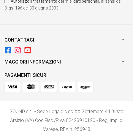
Autorizzo
il
trattamento dei
miei
dati personali
, ai sensi del
D.lgs. 196 del 30 giugno 2003.

CONTATTACI

MAGGIORI INFORMAZIONI
PAGAMENTI SICURI
SOUND s.r.l. - Sede Legale c.so XX Settembre 44 Busto
Arsizio (VA) Cod.Fisc./P.iva 02423910120 - Reg, Imp. di
Varese, REA n. 256948