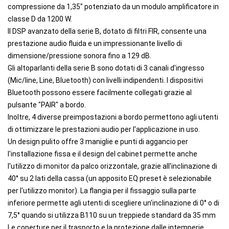
compressione da 1,35" potenziato da un modulo amplificatore in
classe D da 1200 W.
Il DSP avanzato della serie B, dotato di filtri FIR, consente una
prestazione audio fluida e un impressionante livello di
dimensione/pressione sonora fino a 129 dB.
Gli altoparlanti della serie B sono dotati di 3 canali d'ingresso
(Mic/line, Line, Bluetooth) con livelli indipendenti. I dispositivi
Bluetooth possono essere facilmente collegati grazie al
pulsante "PAIR" a bordo.
Inoltre, 4 diverse preimpostazioni a bordo permettono agli utenti
di ottimizzare le prestazioni audio per l'applicazione in uso.
Un design pulito offre 3 maniglie e punti di aggancio per
l'installazione fissa e il design del cabinet permette anche
l'utilizzo di monitor da palco orizzontale, grazie all'inclinazione di
40° su 2 lati della cassa (un apposito EQ preset è selezionabile
per l'utilizzo monitor). La flangia per il fissaggio sulla parte
inferiore permette agli utenti di scegliere un'inclinazione di 0° o di
7,5° quando si utilizza B110 su un treppiede standard da 35 mm
Le coperture per il trasporto e la protezione dalle intemperie