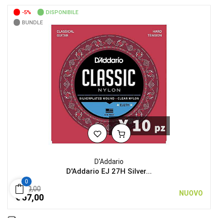
-5%
DISPONIBILE
BUNDLE
D'Addario
D'Addario EJ 27H Silver...
0
€ 60,00
NUOVO
€ 57,00