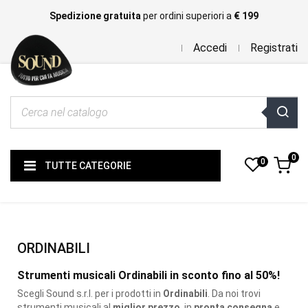
Spedizione gratuita
per ordini superiori a
€ 199
Accedi
Registrati
0
0
TUTTE CATEGORIE
ORDINABILI
Strumenti musicali Ordinabili in sconto fino al 50%!
Scegli Sound s.r.l. per i prodotti
in
Ordinabili
. Da noi trovi
strumenti musicali al
miglior prezzo
, in
pronta consegna
e