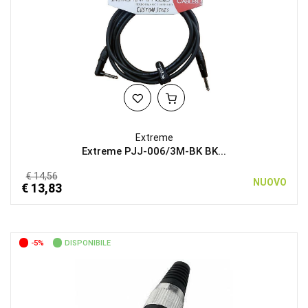
Extreme
Extreme PJJ-006/3M-BK BK...
€ 14,56
NUOVO
€ 13,83
-5%
DISPONIBILE