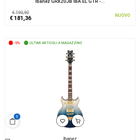
Ibanez GRX20JB IBA EL GTR -...
€ 190,90
NUOVO
€ 181,36
-5%
ULTIMI ARTICOLI A MAGAZZINO
0
Ibanez