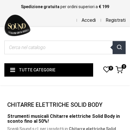
Spedizione gratuita
per ordini superiori a
€ 199
Accedi
Registrati
0
0
TUTTE CATEGORIE
CHITARRE ELETTRICHE SOLID BODY
Strumenti musicali Chitarre elettriche Solid Body in
sconto fino al 50%!
Scegli Sound s.r.l. per i prodotti
in
Chitarre elettriche Solid