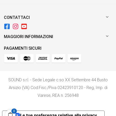

CONTATTACI

MAGGIORI INFORMAZIONI
PAGAMENTI SICURI
SOUND s.r.l. - Sede Legale c.so XX Settembre 44 Busto
Arsizio (VA) Cod.Fisc./P.iva 02423910120 - Reg, Imp. di
Varese, REA n. 256948
0
Le tue preferenze relative alla privacy