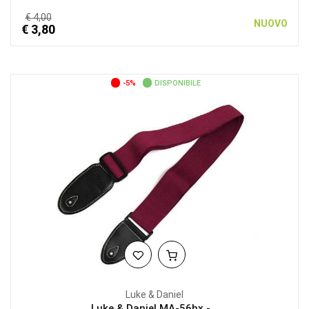
€ 4,00
NUOVO
€ 3,80
-5%
DISPONIBILE
Luke & Daniel
Luke & Daniel MA-56bx -...