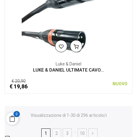
Luke & Daniel
LUKE & DANIEL ULTIMATE CAVO...
€ 20,90
NUOVO
€ 19,86
0
Visualizzazione di 1-30 di 296 articolo/i
…
1
2
3
10