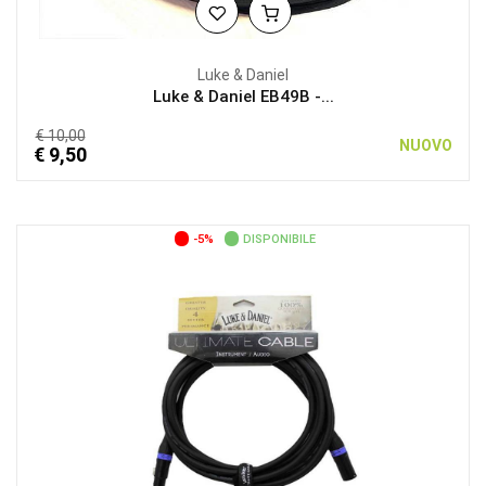
Luke & Daniel
Luke & Daniel EB49B -...
€ 10,00
NUOVO
€ 9,50
-5%
DISPONIBILE