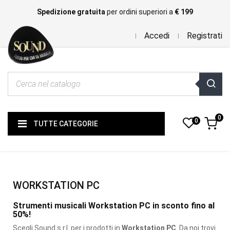
Spedizione gratuita
per ordini superiori a
€ 199
Accedi
Registrati
0
0
TUTTE CATEGORIE
WORKSTATION PC
Strumenti musicali Workstation PC in sconto fino al
50%!
Scegli Sound s.r.l. per i prodotti
in
Workstation PC
. Da noi trovi