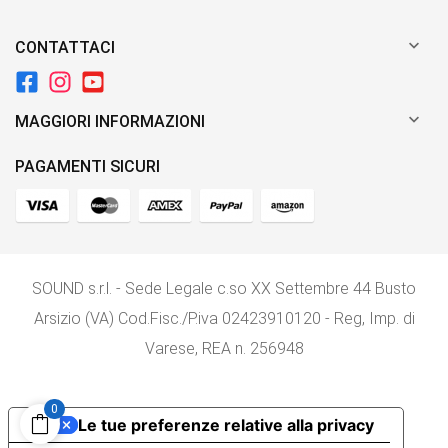

CONTATTACI

MAGGIORI INFORMAZIONI
PAGAMENTI SICURI
SOUND s.r.l. - Sede Legale c.so XX Settembre 44 Busto
Arsizio (VA) Cod.Fisc./P.iva 02423910120 - Reg, Imp. di
Varese, REA n. 256948
0
Le tue preferenze relative alla privacy