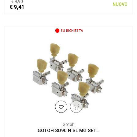
€ 9,90
NUOVO
€ 9,41
SU RICHIESTA
Gotoh
GOTOH SD90 N SL MG SET...