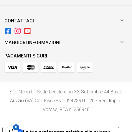

CONTATTACI

MAGGIORI INFORMAZIONI
PAGAMENTI SICURI
SOUND s.r.l. - Sede Legale c.so XX Settembre 44 Busto
Arsizio (VA) Cod.Fisc./P.iva 02423910120 - Reg, Imp. di
Varese, REA n. 256948
0
Le tue preferenze relative alla privacy