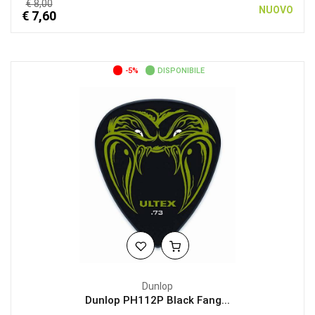
€ 8,00
NUOVO
€ 7,60
-5%
DISPONIBILE
Dunlop
Dunlop PH112P Black Fang...