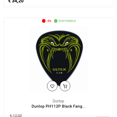
€ 34,20
-5%
DISPONIBILE
Dunlop
Dunlop PH112P Black Fang...
€ 12,00