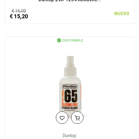
€ 16,00
NUOVO
€ 15,20
DISPONIBILE
Dunlop