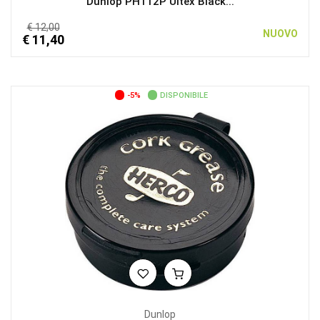
Dunlop PH112P Ultex Black...
€ 12,00
NUOVO
€ 11,40
-5%
DISPONIBILE
Dunlop