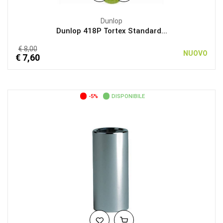
Dunlop
Dunlop 418P Tortex Standard...
€ 8,00
NUOVO
€ 7,60
-5%
DISPONIBILE