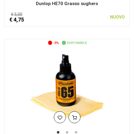
Dunlop HE70 Grasso sughero
€ 5,00
NUOVO
€ 4,75
-5%
DISPONIBILE