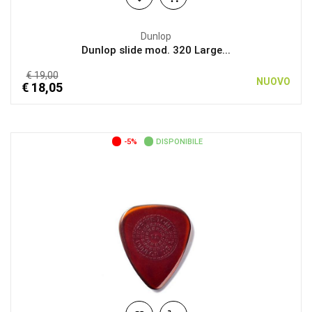
Dunlop
Dunlop slide mod. 320 Large...
€ 19,00
NUOVO
€ 18,05
-5%
DISPONIBILE