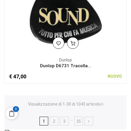
Dunlop
Dunlop D6731 Tracolla...
€ 47,00
NUOVO
Visualizzazione di 1-30 di 1043 articolo/i
0
…
1
2
3
35