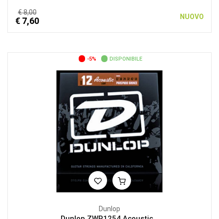
€ 8,00
NUOVO
€ 7,60
-5%
DISPONIBILE
Dunlop
Dunlop ZWP1254 Acoustic...