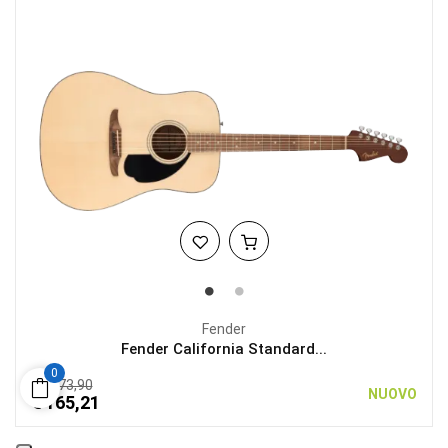
Fender
Fender California Standard...
0
€ 173,90
NUOVO
€ 165,21