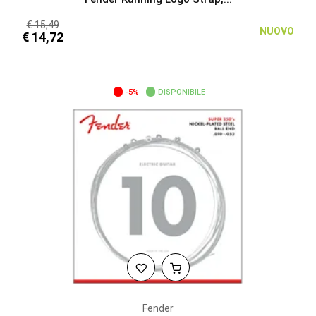
€ 15,49
NUOVO
€ 14,72
-5%
DISPONIBILE
Fender