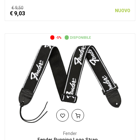
€ 9,50
NUOVO
€ 9,03
-5%
DISPONIBILE
Fender
Fender Running Logo Strap,...