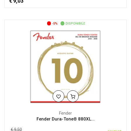
€ 9,03
-5%
DISPONIBILE
Fender
Fender Dura-Tone® 880XL...
€ 9,50