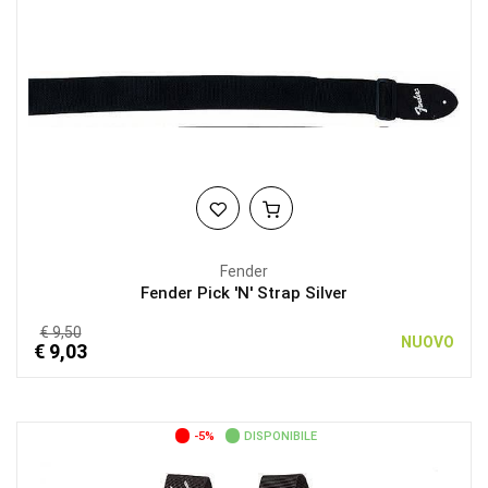
Fender
Fender Pick 'N' Strap Silver
€ 9,50
NUOVO
€ 9,03
-5%
DISPONIBILE