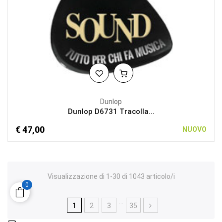
Dunlop
Dunlop D6731 Tracolla...
€ 47,00
NUOVO
Visualizzazione di 1-30 di 1043 articolo/i
0
…
1
2
3
35