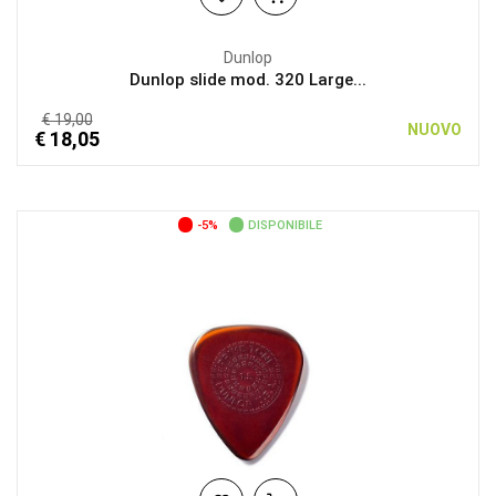
Dunlop
Dunlop slide mod. 320 Large...
€ 19,00
NUOVO
€ 18,05
-5%
DISPONIBILE