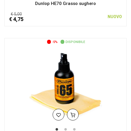
Dunlop HE70 Grasso sughero
€ 5,00
NUOVO
€ 4,75
-5%
DISPONIBILE