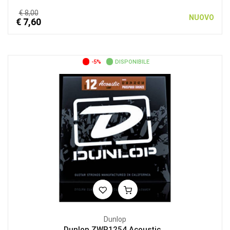
€ 8,00
NUOVO
€ 7,60
-5%
DISPONIBILE
Dunlop
Dunlop ZWP1254 Acoustic...