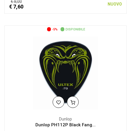
€ 8,00
NUOVO
€ 7,60
-5%
DISPONIBILE
Dunlop
Dunlop PH112P Black Fang...