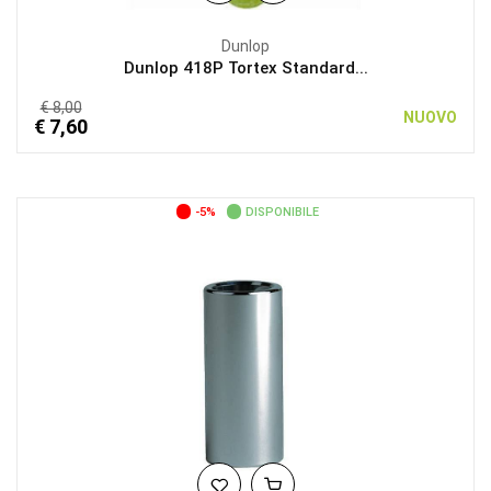
Dunlop
Dunlop 418P Tortex Standard...
€ 8,00
NUOVO
€ 7,60
-5%
DISPONIBILE