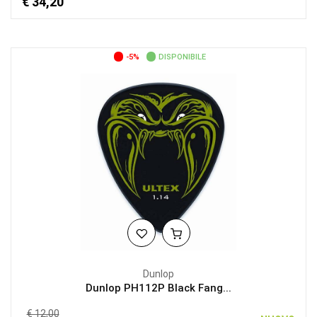
€ 34,20
-5%
DISPONIBILE
Dunlop
Dunlop PH112P Black Fang...
€ 12,00