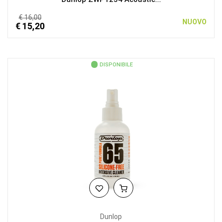
€ 16,00
NUOVO
€ 15,20
DISPONIBILE
Dunlop