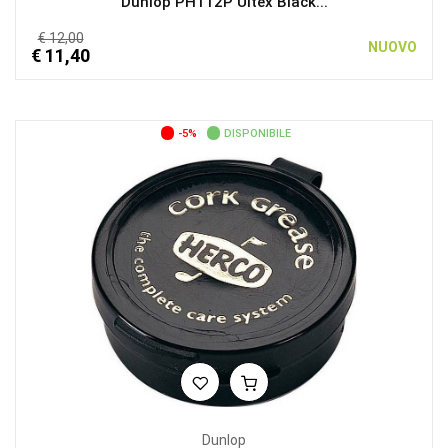
Dunlop PH112P Ultex Black...
€ 12,00
NUOVO
€ 11,40
-5%
DISPONIBILE
Dunlop