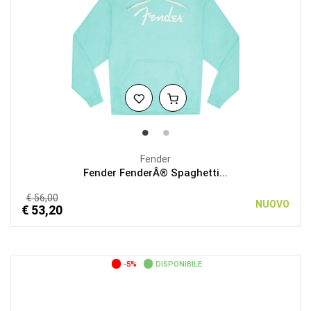
Fender
Fender FenderÂ® Spaghetti...
€ 56,00
NUOVO
€ 53,20
-5%
DISPONIBILE