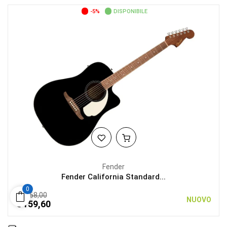
-5%
DISPONIBILE
Fender
Fender California Standard...
0
€ 168,00
NUOVO
€ 159,60