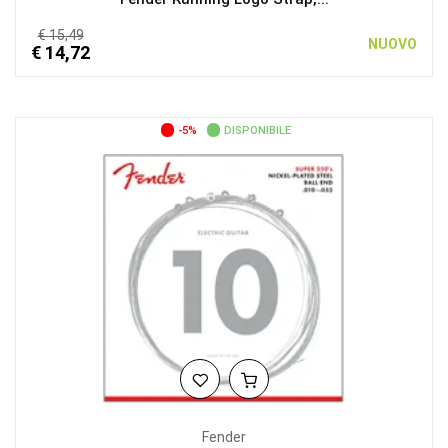
€ 15,49
NUOVO
€ 14,72
-5%
DISPONIBILE
Fender