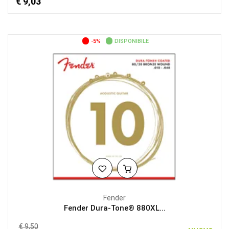
€ 9,03
-5%
DISPONIBILE
Fender
Fender Dura-Tone® 880XL...
€ 9,50