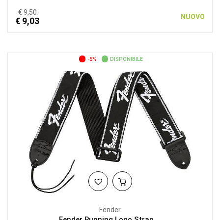
€ 9,50
NUOVO
€ 9,03
-5%
DISPONIBILE
Fender
Fender Running Logo Strap,...