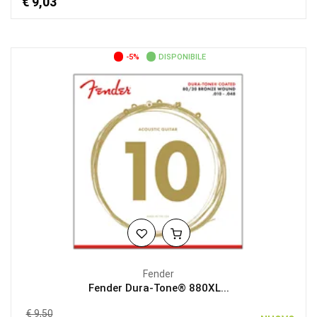
€ 9,03
-5%
DISPONIBILE
Fender
Fender Dura-Tone® 880XL...
€ 9,50