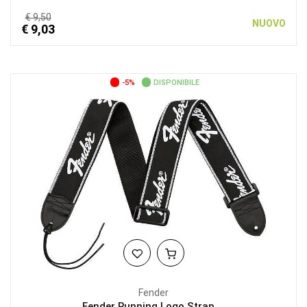
€ 9,50
NUOVO
€ 9,03
-5%
DISPONIBILE
Fender
Fender Running Logo Strap,...