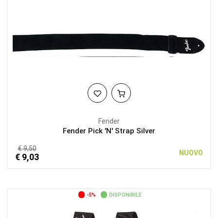
Fender
Fender Pick 'N' Strap Silver
€ 9,50
NUOVO
€ 9,03
-5%
DISPONIBILE