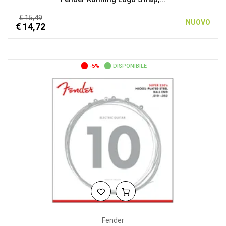
€ 15,49
NUOVO
€ 14,72
-5%
DISPONIBILE
Fender