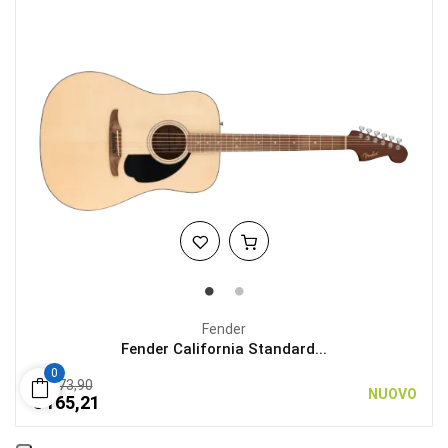
Fender
Fender California Standard...
0
€ 173,90
NUOVO
€ 165,21