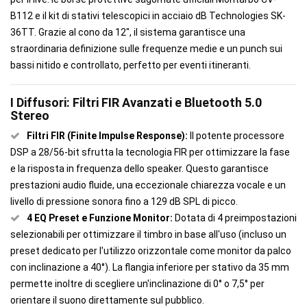
B112 e il kit di stativi telescopici in acciaio dB Technologies SK-
36TT. Grazie al cono da 12", il sistema garantisce una
straordinaria definizione sulle frequenze medie e un punch sui
bassi nitido e controllato, perfetto per eventi itineranti.
I Diffusori: Filtri FIR Avanzati e Bluetooth 5.0
Stereo
Filtri FIR (Finite Impulse Response):
Il potente processore
DSP a 28/56-bit sfrutta la tecnologia FIR per ottimizzare la fase
e la risposta in frequenza dello speaker. Questo garantisce
prestazioni audio fluide, una eccezionale chiarezza vocale e un
livello di pressione sonora fino a 129 dB SPL di picco.
4 EQ Preset e Funzione Monitor:
Dotata di 4 preimpostazioni
selezionabili per ottimizzare il timbro in base all'uso (incluso un
preset dedicato per l'utilizzo orizzontale come monitor da palco
con inclinazione a 40°). La flangia inferiore per stativo da 35 mm
permette inoltre di scegliere un'inclinazione di 0° o 7,5° per
orientare il suono direttamente sul pubblico.