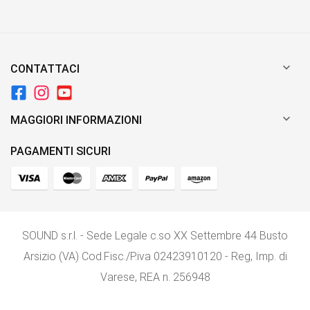

CONTATTACI

MAGGIORI INFORMAZIONI
PAGAMENTI SICURI
SOUND s.r.l. - Sede Legale c.so XX Settembre 44 Busto
Arsizio (VA) Cod.Fisc./P.iva 02423910120 - Reg, Imp. di
Varese, REA n. 256948