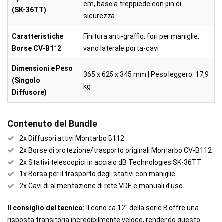
cm, base a treppiede con pin di
(SK-36TT)
sicurezza
Caratteristiche
Finitura anti-graffio, fori per maniglie,
Borse CV-B112
vano laterale porta-cavi
Dimensioni e Peso
365 x 625 x 345 mm | Peso leggero: 17,9
(Singolo
kg
Diffusore)
Contenuto del Bundle
2x Diffusori attivi Montarbo B112
2x Borse di protezione/trasporto originali Montarbo CV-B112
2x Stativi telescopici in acciaio dB Technologies SK-36TT
1x Borsa per il trasporto degli stativi con maniglie
2x Cavi di alimentazione di rete VDE e manuali d'uso
Il consiglio del tecnico:
Il cono da 12" della serie B offre una
risposta transitoria incredibilmente veloce, rendendo questo