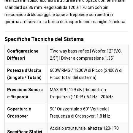
realizzati in solido acciaio strutturale nero opaco con terminale
standard da 36 mm. Regolabili da 120 a 170 cm con pin
meccanico di bloccaggio e base a treppiede con piedini in
gomma antiscivolo. La borsa di trasporto con maniglie è inclusa.
Specifiche Tecniche del Sistema
Configurazione
Two way bass reflex | Woofer 12" (V.C.
Diffusori
2.5") | Driver a compressione 1.35"
Potenza d'Uscita
600W RMS / 1200W di Picco (2400W di
(Singola / Totale)
Picco totali del sistema)
Pressione Sonora
MAX SPL: 129 dB | Risposta in
e Risposta
frequenza (-10dB): 54 Hz - 20 kHz
Copertura e
90° Orizzontale x 60° Verticale |
Crossover
Frequenza di Crossover: 1.8 kHz
Acciaio strutturale, altezza 120-170
Specifiche Stativi