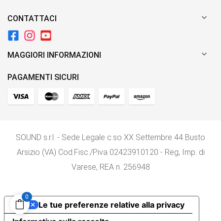

CONTATTACI

MAGGIORI INFORMAZIONI
PAGAMENTI SICURI
SOUND s.r.l. - Sede Legale c.so XX Settembre 44 Busto
Arsizio (VA) Cod.Fisc./P.iva 02423910120 - Reg, Imp. di
Varese, REA n. 256948
0
Le tue preferenze relative alla privacy