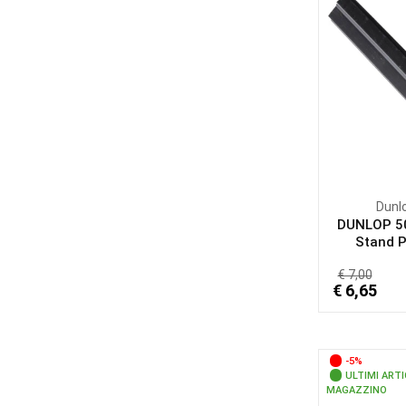
Dunl
DUNLOP 5
Stand Pi
€ 7,00
€ 6,65
-5%
ULTIMI ARTI
MAGAZZINO