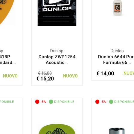
op
Dunlop
Dunlop
 418P
Dunlop ZWP1254
Dunlop 6644 Pur
ndard...
Acoustic...
Formula 65...
€ 14,00
€ 16,00
NUO
NUOVO
NUOVO
€ 15,20
PONIBILE
-5%
DISPONIBILE
-5%
DISPONIBIL