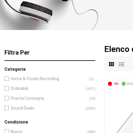
Elenco 
Filtra Per
Categorie
Home & Studio Recording
(2)
-5%
DIS
Ordinabili
(1017)
Pronta Consegna
(29)
Sound Deals
(1043)
Condizione
Nuovo
(849)