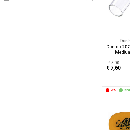
Dunl
Dunlop 202
Medium 
€ 8,00
€ 7,60
-5%
DIS