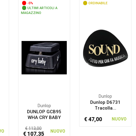
-5%
ORDINABILE
ULTIMI ARTICOLI A
MAGAZZINO
Dunlop
Dunlop D6731
Dunlop
Tracolla...
DUNLOP GCB95
WHA CRY BABY
€ 47,00
NUOVO
€ 113,00
VO
NUOVO
€ 107,35