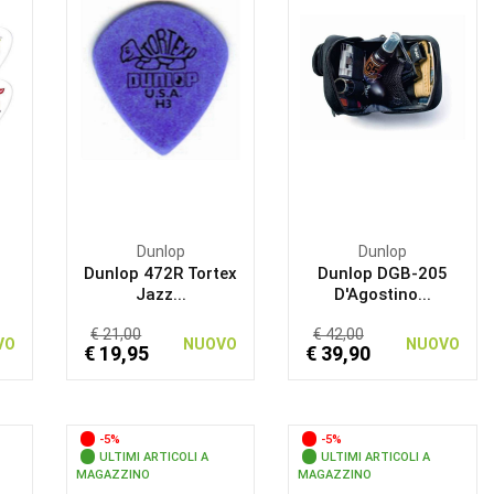
Dunlop
Dunlop
Dunlop 472R Tortex
Dunlop DGB-205
Jazz...
D'Agostino...
€ 21,00
€ 42,00
VO
NUOVO
NUOVO
€ 19,95
€ 39,90
-5%
-5%
ULTIMI ARTICOLI A
ULTIMI ARTICOLI A
MAGAZZINO
MAGAZZINO