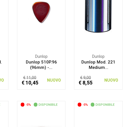
Dunlop
Dunlop
d.
Dunlop 510P.96
Dunlop Mod. 221
(96mm) -...
Medium...
€ 11,00
€ 9,00
VO
NUOVO
NUOVO
€ 10,45
€ 8,55
E
-5%
DISPONIBILE
-5%
DISPONIBILE