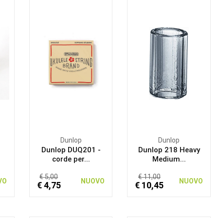
Dunlop
Dunlop
Dunlop DUQ201 -
Dunlop 218 Heavy
corde per...
Medium...
€ 5,00
€ 11,00
VO
NUOVO
NUOVO
€ 4,75
€ 10,45