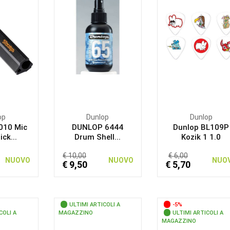
op
Dunlop
Dunlop
010 Mic
DUNLOP 6444
Dunlop BL109P
ck...
Drum Shell...
Kozik 1 1.0
€ 10,00
€ 6,00
NUOVO
NUOVO
NUO
€ 9,50
€ 5,70
ULTIMI ARTICOLI A
-5%
COLI A
MAGAZZINO
ULTIMI ARTICOLI A
MAGAZZINO