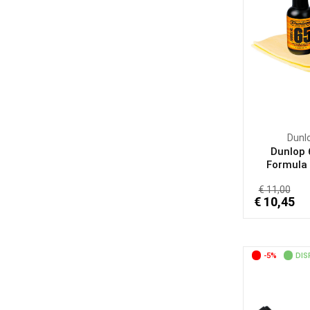
Dunl
Dunlop
Formula 6
€ 11,00
€ 10,45
-5%
DIS