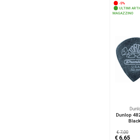
-5%
ULTIMI ARTI
MAGAZZINO
Dunl
Dunlop 48
Black
€ 7,00
€ 6,65