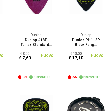
Dunlop
Dunlop
Dunlop 418P
Dunlop PH112P
Tortex Standard...
Black Fang...
€ 8,00
€ 18,00
VO
NUOVO
NUOVO
€ 7,60
€ 17,10
-5%
DISPONIBILE
-5%
DISPONIBILE