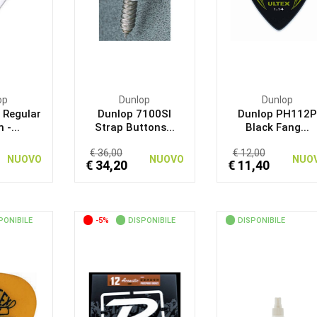
op
Dunlop
Dunlop
 Regular
Dunlop 7100SI
Dunlop PH112P
-...
Strap Buttons...
Black Fang...
€ 36,00
€ 12,00
NUOVO
NUOVO
NUO
€ 34,20
€ 11,40
PONIBILE
-5%
DISPONIBILE
DISPONIBILE