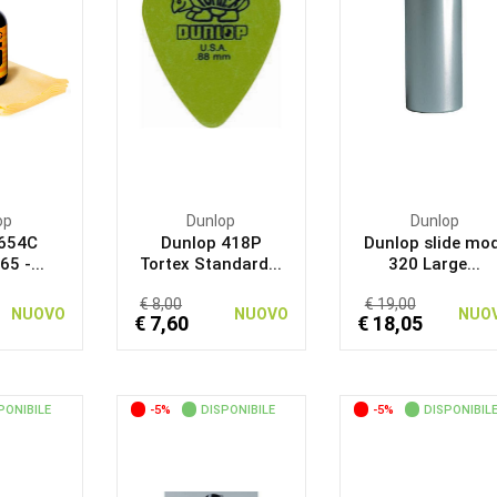
op
Dunlop
Dunlop
 654C
Dunlop 418P
Dunlop slide mo
5 -...
Tortex Standard...
320 Large...
€ 8,00
€ 19,00
NUOVO
NUOVO
NUO
€ 7,60
€ 18,05
PONIBILE
-5%
DISPONIBILE
-5%
DISPONIBIL