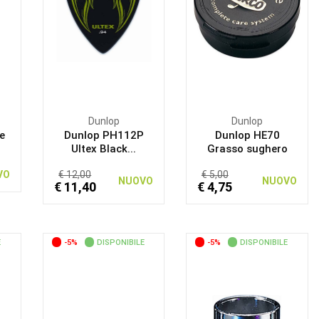
Dunlop
Dunlop
e
Dunlop PH112P
Dunlop HE70
Ultex Black...
Grasso sughero
VO
€ 12,00
€ 5,00
NUOVO
NUOVO
€ 11,40
€ 4,75
E
-5%
DISPONIBILE
-5%
DISPONIBILE