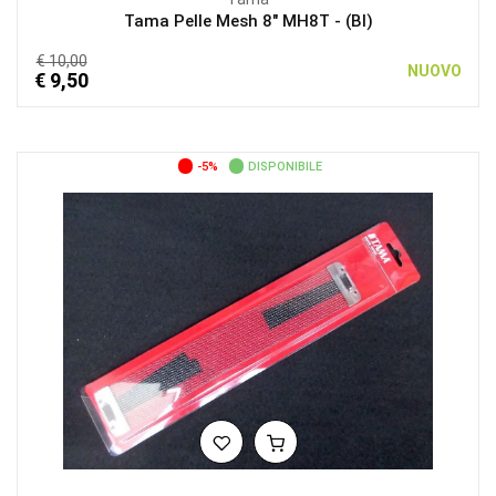
Tama Pelle Mesh 8″ MH8T - (BI)
€ 10,00
NUOVO
€ 9,50
-5%
DISPONIBILE