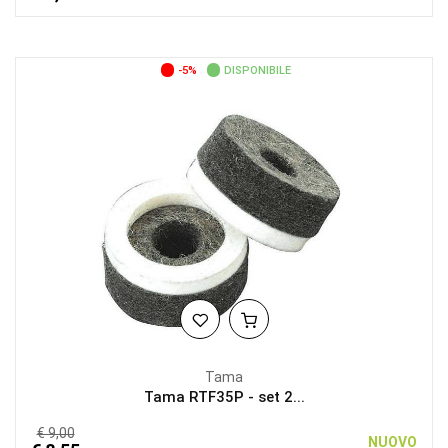
-5%
DISPONIBILE
Tama
Tama RTF35P - set 2...
€ 9,00
NUOVO