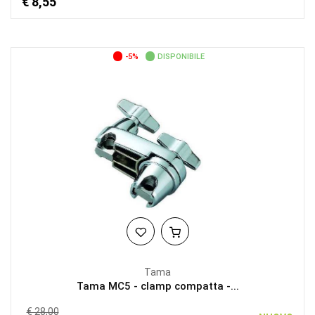
€ 8,55
-5%
DISPONIBILE
Tama
Tama MC5 - clamp compatta -...
€ 28,00