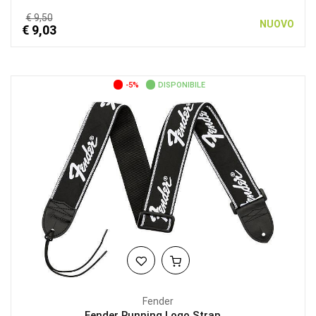
€ 9,50
NUOVO
€ 9,03
-5%
DISPONIBILE
Fender
Fender Running Logo Strap,...