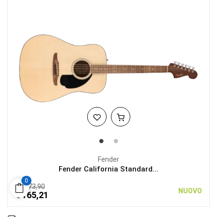
Fender
Fender California Standard...
0
€ 173,90
NUOVO
€ 165,21