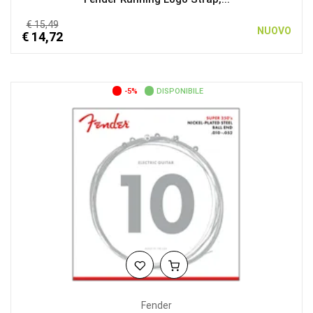
€ 15,49
NUOVO
€ 14,72
-5%
DISPONIBILE
Fender