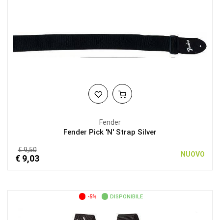
Fender
Fender Pick 'N' Strap Silver
€ 9,50
NUOVO
€ 9,03
-5%
DISPONIBILE