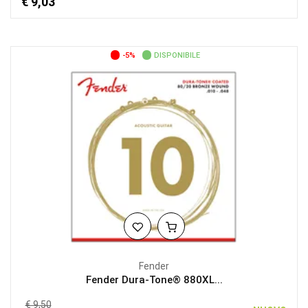
€ 9,03
-5%
DISPONIBILE
Fender
Fender Dura-Tone® 880XL...
€ 9,50