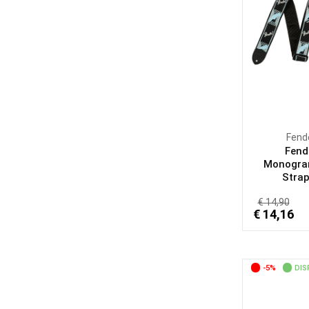
Fend
Fend
Monogr
Strap,
€ 14,90
€ 14,16
-5%
DIS