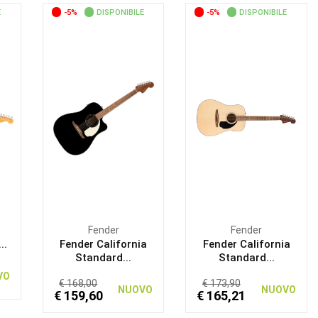
E
-5%
DISPONIBILE
-5%
DISPONIBILE
Fender
Fender
..
Fender California
Fender California
Standard...
Standard...
VO
€ 168,00
€ 173,90
NUOVO
NUOVO
€ 159,60
€ 165,21