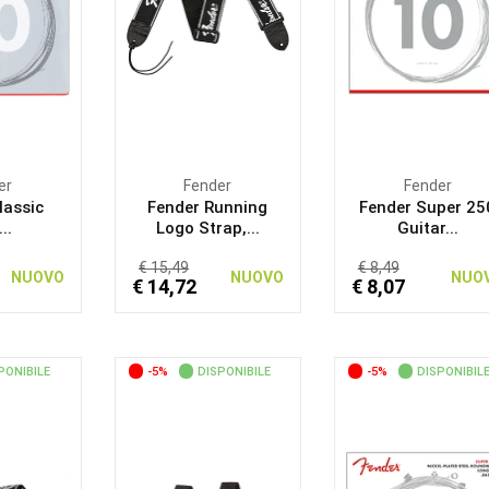
er
Fender
Fender
lassic
Fender Running
Fender Super 25
..
Logo Strap,...
Guitar...
€ 15,49
€ 8,49
NUOVO
NUOVO
NUO
€ 14,72
€ 8,07
PONIBILE
-5%
DISPONIBILE
-5%
DISPONIBIL