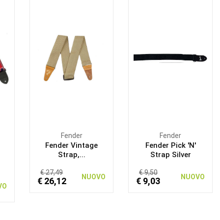
Fender
Fender
Fender Vintage
Fender Pick 'N'
Strap,...
Strap Silver
€ 27,49
€ 9,50
NUOVO
NUOVO
€ 26,12
€ 9,03
VO