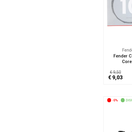
Fend
Fender C
Core.
€ 9,50
€ 9,03
-5%
DIS