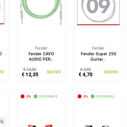
Fender
Fender
0
fender CAVO
Fender Super 250
AUDIO PER...
Guitar...
€ 13,00
€ 4,95
VO
NUOVO
NUOVO
€ 12,35
€ 4,70
E
-5%
DISPONIBILE
-5%
DISPONIBILE