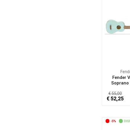
Fend
Fender 
Soprano U
€ 55,00
€ 52,25
-5%
DIS