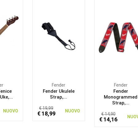
er
Fender
Fender
Venice
Fender Ukulele
Fender
ke,...
Strap,...
Monogrammed
Strap,...
€ 19,99
NUOVO
NUOVO
€ 18,99
€ 14,90
NUO
€ 14,16