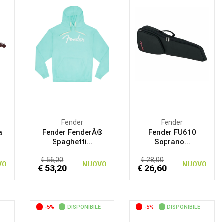
Fender
Fender
a
Fender FenderÂ®
Fender FU610
Spaghetti...
Soprano...
€ 56,00
€ 28,00
VO
NUOVO
NUOVO
€ 53,20
€ 26,60
E
-5%
DISPONIBILE
-5%
DISPONIBILE