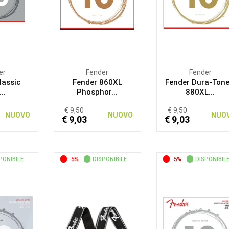
er
Fender
Fender
lassic
Fender 860XL
Fender Dura-Ton
..
Phosphor...
880XL...
€ 9,50
€ 9,50
NUOVO
NUOVO
NUO
€ 9,03
€ 9,03
PONIBILE
-5%
DISPONIBILE
-5%
DISPONIBIL