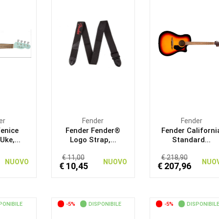
er
Fender
Fender
Venice
Fender Fender®
Fender Californi
ke,...
Logo Strap,...
Standard...
€ 11,00
€ 218,90
NUOVO
NUOVO
NUO
€ 10,45
€ 207,96
PONIBILE
-5%
DISPONIBILE
-5%
DISPONIBIL