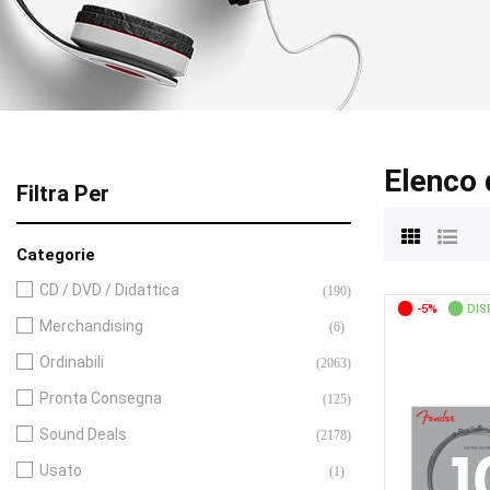
Elenco 
Filtra Per
Categorie
CD / DVD / Didattica
(190)
-5%
DIS
Merchandising
(6)
Ordinabili
(2063)
Pronta Consegna
(125)
Sound Deals
(2178)
Usato
(1)