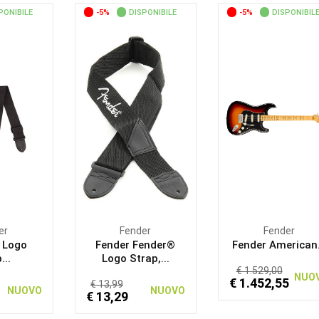
PONIBILE
-5%
DISPONIBILE
-5%
DISPONIBIL
er
Fender
Fender
 Logo
Fender Fender®
Fender American.
...
Logo Strap,...
€ 1.529,00
NUO
€ 1.452,55
€ 13,99
NUOVO
NUOVO
€ 13,29