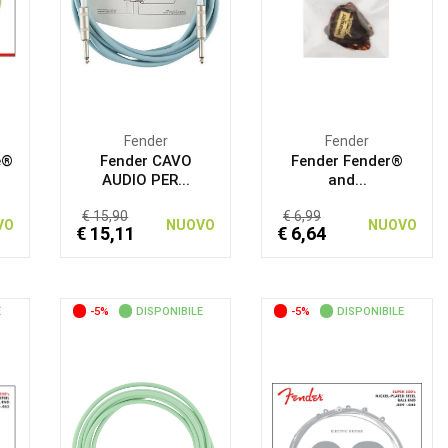
Fender
Fender
e®
Fender CAVO
Fender Fender®
AUDIO PER...
and...
€ 15,90
€ 6,99
VO
NUOVO
NUOVO
€ 15,11
€ 6,64
E
-5%
DISPONIBILE
-5%
DISPONIBILE