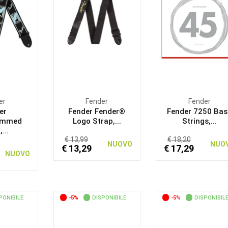
er
Fender
Fender
er
Fender Fender®
Fender 7250 Bas
ammed
Logo Strap,...
Strings,...
...
€ 13,99
€ 18,20
NUOVO
NUO
€ 13,29
€ 17,29
NUOVO
PONIBILE
-5%
DISPONIBILE
-5%
DISPONIBIL