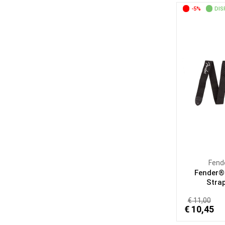
-5%
DIS
Fend
Fender®
Strap
€ 11,00
€ 10,45