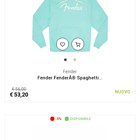
Fender
Fender FenderÂ® Spaghetti...
€ 56,00
NUOVO
€ 53,20
-5%
DISPONIBILE