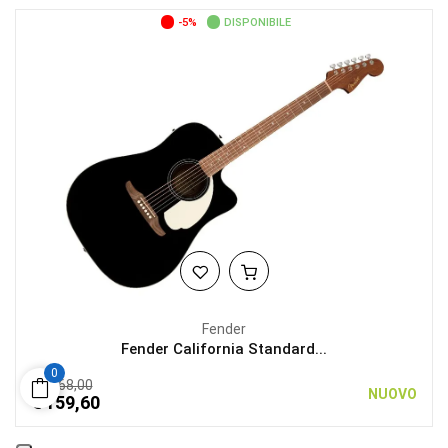
-5%
DISPONIBILE
Fender
Fender California Standard...
0
€ 168,00
NUOVO
€ 159,60