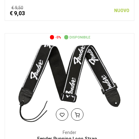
€ 9,50
NUOVO
€ 9,03
-5%
DISPONIBILE
Fender
Fender Running Logo Strap,...