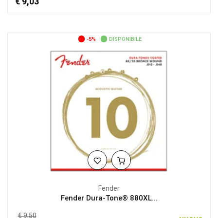
€ 9,03
-5%
DISPONIBILE
Fender
Fender Dura-Tone® 880XL...
€ 9,50