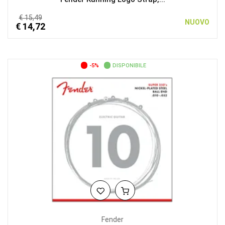
€ 15,49
NUOVO
€ 14,72
-5%
DISPONIBILE
Fender