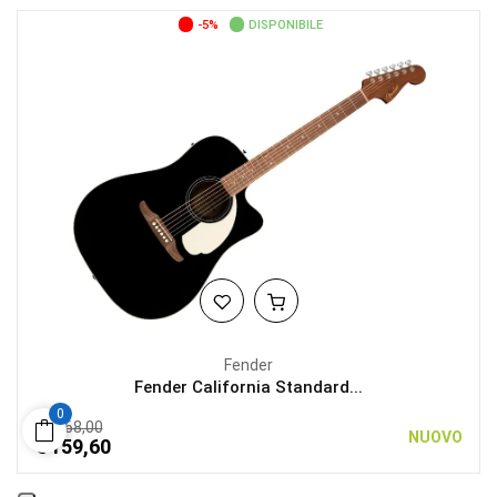
-5%
DISPONIBILE
Fender
Fender California Standard...
0
€ 168,00
NUOVO
€ 159,60