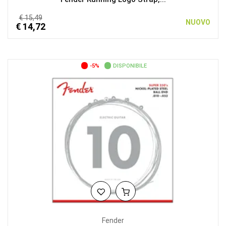
€ 15,49
NUOVO
€ 14,72
-5%
DISPONIBILE
Fender