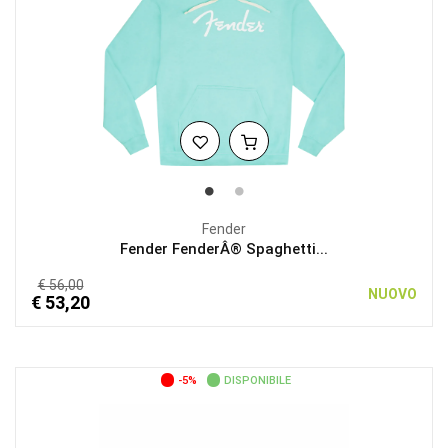
Fender
Fender FenderÂ® Spaghetti...
€ 56,00
NUOVO
€ 53,20
-5%
DISPONIBILE