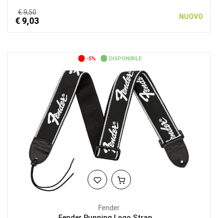
€ 9,50
NUOVO
€ 9,03
-5%
DISPONIBILE
Fender
Fender Running Logo Strap,...