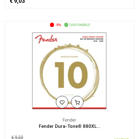
€ 9,03
-5%
DISPONIBILE
Fender
Fender Dura-Tone® 880XL...
€ 9,50