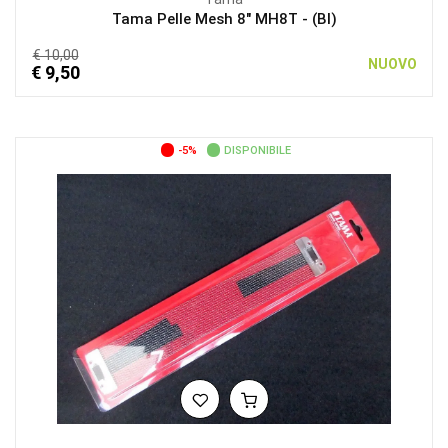
Tama Pelle Mesh 8″ MH8T - (BI)
€ 10,00
NUOVO
€ 9,50
-5%
DISPONIBILE