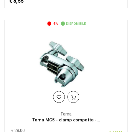
€ 8,55
-5%
DISPONIBILE
Tama
Tama MC5 - clamp compatta -...
€ 28,00