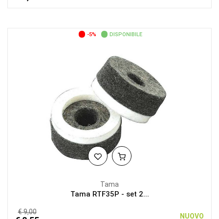
-5%
DISPONIBILE
Tama
Tama RTF35P - set 2...
€ 9,00
NUOVO