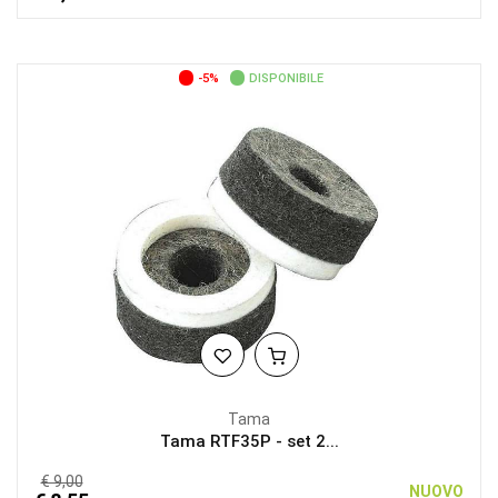
-5%
DISPONIBILE
Tama
Tama RTF35P - set 2...
€ 9,00
NUOVO