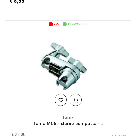
€ 8,55
-5%
DISPONIBILE
Tama
Tama MC5 - clamp compatta -...
€ 28,00