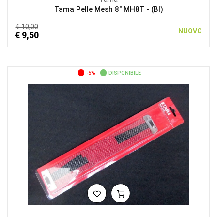
Tama Pelle Mesh 8″ MH8T - (BI)
€ 10,00
NUOVO
€ 9,50
-5%
DISPONIBILE