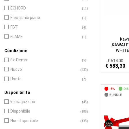
ECHORD
(11)
Electronic piano
(1)
FBT
(4)
FLAME
(1)
Kawa
KAWAI 
Karma
(1)
WHITE 
Condizione
Kawai
(43)
Ex-Demo
(5)
€ 614,00
Korg
€ 583,30
(7)
Nuovo
(235)
Novation
(1)
Usato
(2)
Roland
(29)
-5%
DIS
Disponibilità
Studiologic
(1)
BUNDLE
In magazzino
(45)
Yamaha
(49)
Disponibile
(108)
Non disponibile
(135)