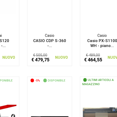
i
Casio
Casio
ES120
CASIO CDP S-360
Casio PX-S110
-...
-...
WH - piano...
€ 505,00
€ 489,00
NUOVO
NUOVO
NUO
€ 479,75
€ 464,55
ULTIMI ARTICOLI A
PONIBILE
-5%
DISPONIBILE
MAGAZZINO