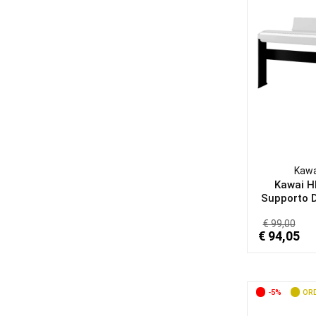
Kawa
Kawai 
Supporto D
€ 99,00
€ 94,05
-5%
ORD