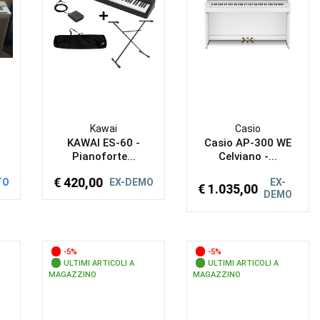
Kawai
Casio
KAWAI ES-60 -
Casio AP-300 WE
Pianoforte...
Celviano -...
€ 420,00
TO
EX-DEMO
EX-
€ 1.035,00
DEMO
-5%
-5%
ULTIMI ARTICOLI A
ULTIMI ARTICOLI A
MAGAZZINO
MAGAZZINO