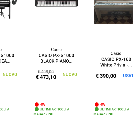
o
Casio
Casio
-S1000
CASIO PX-S1000
CASIO PX-160
EA...
BLACK PIANO...
White Privia -...
€ 498,00
NUOVO
NUOVO
€ 390,00
USA
€ 473,10
-5%
-5%
COLI A
ULTIMI ARTICOLI A
ULTIMI ARTICOLI A
MAGAZZINO
MAGAZZINO