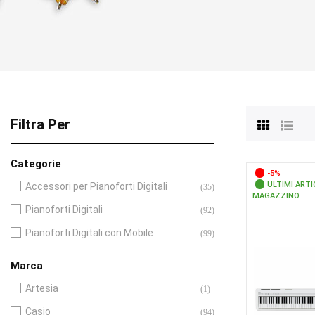
Filtra Per
Categorie
-5%
ULTIMI ARTI
Accessori per Pianoforti Digitali
(35)
MAGAZZINO
Pianoforti Digitali
(92)
Pianoforti Digitali con Mobile
(99)
Marca
Artesia
(1)
Casio
(94)