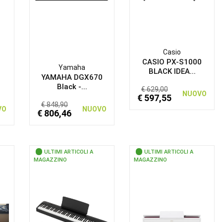
Casio
CASIO PX-S1000
Yamaha
BLACK IDEA...
0
YAMAHA DGX670
Black -...
€ 629,00
NUOVO
€ 597,55
€ 848,90
VO
NUOVO
€ 806,46
ULTIMI ARTICOLI A
ULTIMI ARTICOLI A
MAGAZZINO
MAGAZZINO