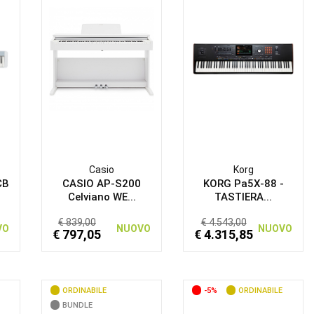
Casio
Korg
CB
CASIO AP-S200
KORG Pa5X-88 -
Celviano WE...
TASTIERA...
€ 839,00
€ 4.543,00
VO
NUOVO
NUOVO
€ 797,05
€ 4.315,85
ORDINABILE
-5%
ORDINABILE
BUNDLE