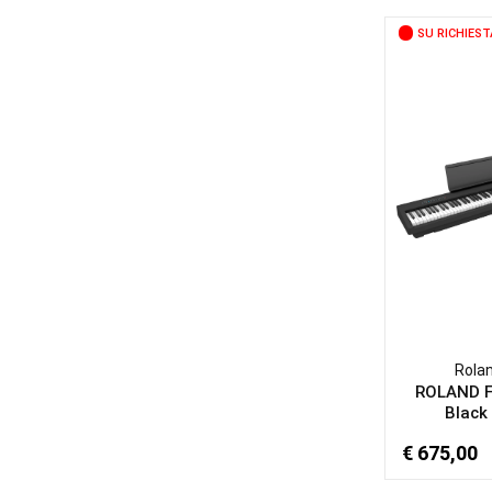
SU RICHIEST
Rola
ROLAND 
Black 
€ 675,00