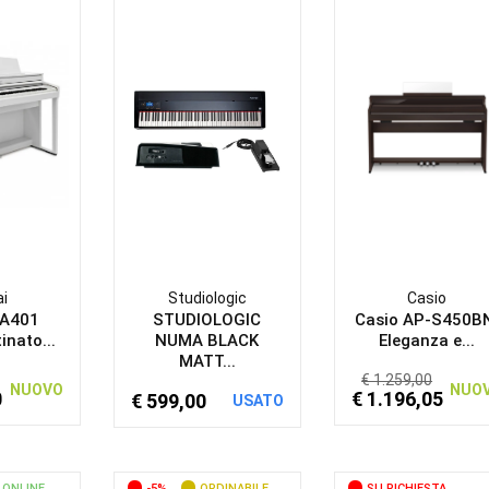
i
Studiologic
Casio
CA401
STUDIOLOGIC
Casio AP-S450B
inato...
NUMA BLACK
Eleganza e...
MATT...
€ 1.259,00
NUOVO
NUO
0
€ 1.196,05
€ 599,00
USATO
 ONLINE
-5%
ORDINABILE
SU RICHIESTA