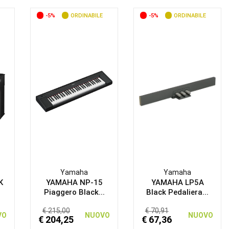
-5%
ORDINABILE
-5%
ORDINABILE
Yamaha
Yamaha
K
YAMAHA NP-15
YAMAHA LP5A
Piaggero Black...
Black Pedaliera...
€ 215,00
€ 70,91
VO
NUOVO
NUOVO
€ 204,25
€ 67,36