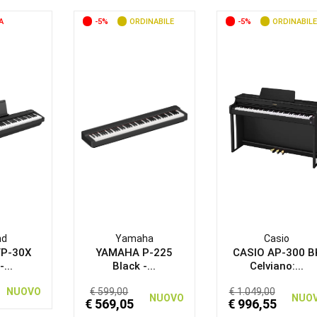
A
-5%
ORDINABILE
-5%
ORDINABILE
nd
Yamaha
Casio
FP-30X
YAMAHA P-225
CASIO AP-300 B
-...
Black -...
Celviano:...
NUOVO
€ 599,00
€ 1.049,00
NUOVO
NUO
€ 569,05
€ 996,55