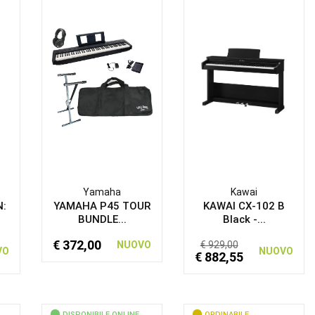
Yamaha
Kawai
N:
YAMAHA P45 TOUR
KAWAI CX-102 B
BUNDLE...
Black -...
€ 372,00
NUOVO
€ 929,00
VO
NUOVO
€ 882,55
DISPONIBILE ONLINE
ORDINABILE