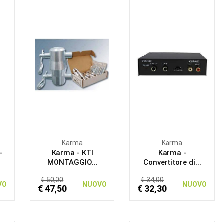
Karma
Karma
-
Karma - KTI
Karma -
MONTAGGIO...
Convertitore di...
€ 50,00
€ 34,00
VO
NUOVO
NUOVO
€ 47,50
€ 32,30