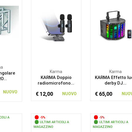
ma
Karma
Karma
ngolare
KARMA Doppio
KARMA Effetto lu
O...
radiomicrofono...
derby DJ...
NUOVO
€ 12,00
€ 65,00
NUOVO
NUO
COLI A
-5%
-5%
ULTIMI ARTICOLI A
ULTIMI ARTICOLI A
MAGAZZINO
MAGAZZINO