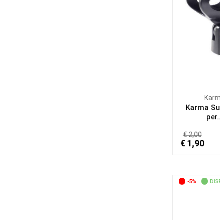
Kar
Karma Su
per.
€ 2,00
€ 1,90
-5%
DIS