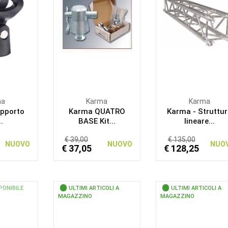
ma
Karma
Karma
pporto
Karma QUATRO
Karma - Struttu
..
BASE Kit...
lineare...
€ 39,00
€ 135,00
NUOVO
NUOVO
NUO
€ 37,05
€ 128,25
PONIBILE
ULTIMI ARTICOLI A
ULTIMI ARTICOLI A
MAGAZZINO
MAGAZZINO