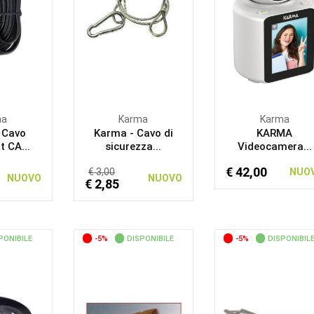
ma
Karma
Karma
 Cavo
Karma - Cavo di
KARMA
 CA...
sicurezza...
Videocamera...
€ 42,00
€ 3,00
NUO
NUOVO
NUOVO
€ 2,85
PONIBILE
-5%
DISPONIBILE
-5%
DISPONIBIL