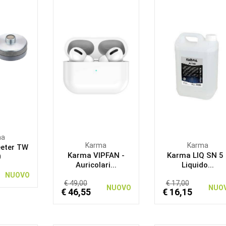
ma
Karma
Karma
eter TW
Karma VIPFAN -
Karma LIQ SN 5 
0
Auricolari...
Liquido...
NUOVO
€ 49,00
€ 17,00
NUOVO
NUO
€ 46,55
€ 16,15