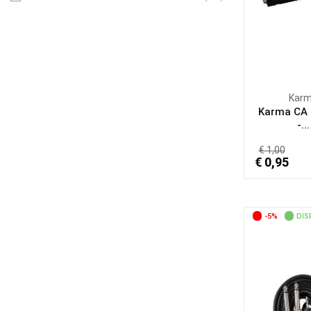
Kar
Karma CA 
-...
€ 1,00
€ 0,95
-5%
DIS