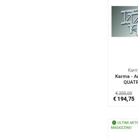
Kar
Karma - A
QUATR
€ 205,00
€ 194,75
ULTIMI ARTI
MAGAZZINO