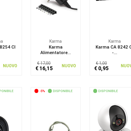
ma
Karma
Karma
8254 CI
Karma
Karma CA 8242 
Alimentatore...
-...
€ 17,00
€ 1,00
NUOVO
NUOVO
NUO
€ 16,15
€ 0,95
PONIBILE
-5%
DISPONIBILE
DISPONIBILE