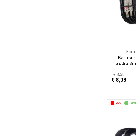
Kar
Karma -
audio 3mt
€ 8,50
€ 8,08
-5%
DIS