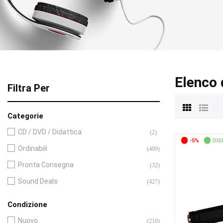
Elenco 
Filtra Per
Categorie
CD / DVD / Didattica
(2)
-5%
DIS
Ordinabili
(409)
Pronta Consegna
(32)
Sound Deals
(427)
Condizione
Nuovo
(210)