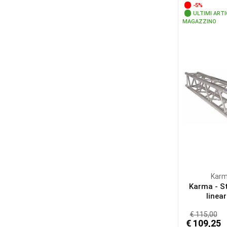
-5%
ULTIMI ARTI
MAGAZZINO
Kar
Karma - S
linear
€ 115,00
€ 109,25