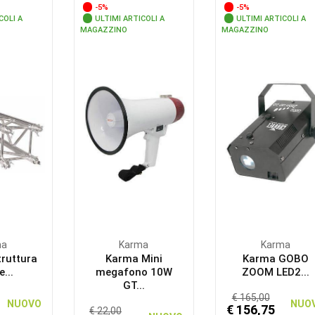
-5%
-5%
COLI A
ULTIMI ARTICOLI A
ULTIMI ARTICOLI A
MAGAZZINO
MAGAZZINO
ma
Karma
Karma
truttura
Karma Mini
Karma GOBO
e...
megafono 10W
ZOOM LED2...
GT...
€ 165,00
NUOVO
NUO
€ 156,75
€ 22,00