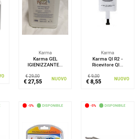
Karma
Karma
Karma GEL
Karma QI R2 -
IGIENIZZANTE...
Ricevitore QI...
VO
€ 29,00
€ 9,00
NUOVO
NUOVO
€ 27,55
€ 8,55
E
-5%
DISPONIBILE
-5%
DISPONIBILE