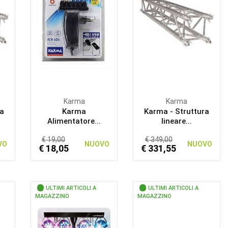
Karma
Karma
ra
Karma
Karma - Struttura
Alimentatore...
lineare...
€ 19,00
€ 349,00
VO
NUOVO
NUOVO
€ 18,05
€ 331,55
ULTIMI ARTICOLI A
ULTIMI ARTICOLI A
MAGAZZINO
MAGAZZINO