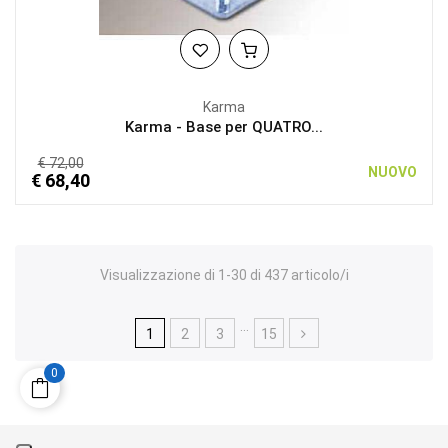
Karma
Karma - Base per QUATRO...
€ 72,00
NUOVO
€ 68,40
Visualizzazione di 1-30 di 437 articolo/i
…
1
2
3
15
0