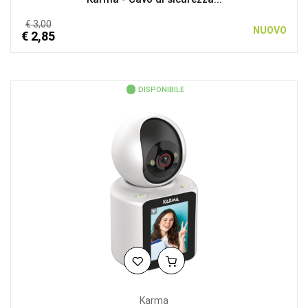
€ 3,00
NUOVO
€ 2,85
DISPONIBILE
Karma