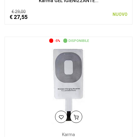
Karma GEL IGIENIZZANTE...
€ 29,00
NUOVO
€ 27,55
-5%
DISPONIBILE
Karma