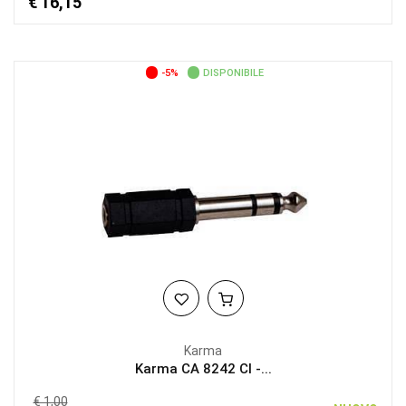
€ 16,15
-5%
DISPONIBILE
Karma
Karma CA 8242 CI -...
€ 1,00