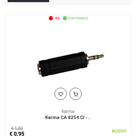
-5%
DISPONIBILE
Karma
Karma CA 8254 CI -...
€ 1,00
NUOVO
€ 0,95