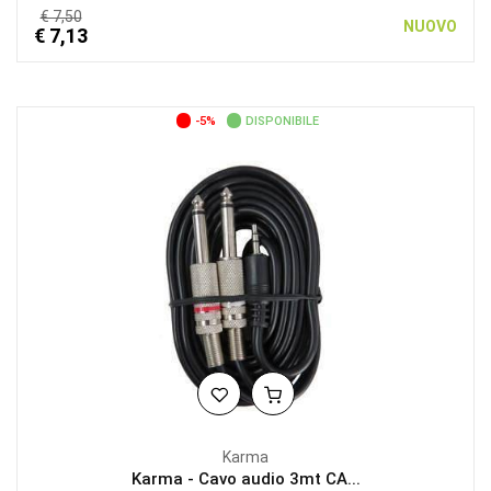
€ 7,50
NUOVO
€ 7,13
-5%
DISPONIBILE
Karma
Karma - Cavo audio 3mt CA...