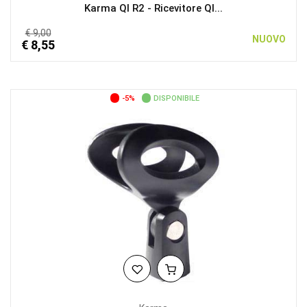
Karma QI R2 - Ricevitore QI...
€ 9,00
NUOVO
€ 8,55
-5%
DISPONIBILE