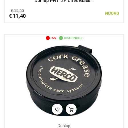
Dunlop PH112P Ultex Black...
€ 12,00
NUOVO
€ 11,40
-5%
DISPONIBILE
Dunlop