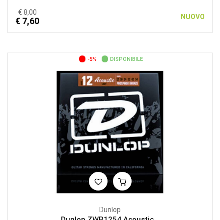
€ 8,00
NUOVO
€ 7,60
-5%
DISPONIBILE
Dunlop
Dunlop ZWP1254 Acoustic...