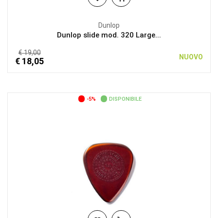
Dunlop
Dunlop slide mod. 320 Large...
€ 19,00
NUOVO
€ 18,05
-5%
DISPONIBILE