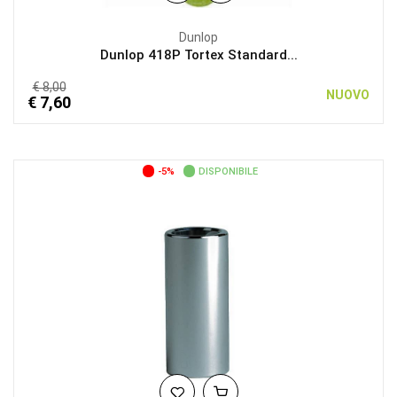
Dunlop
Dunlop 418P Tortex Standard...
€ 8,00
NUOVO
€ 7,60
-5%
DISPONIBILE