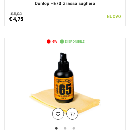
Dunlop HE70 Grasso sughero
€ 5,00
NUOVO
€ 4,75
-5%
DISPONIBILE