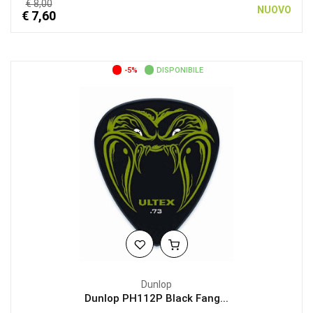
€ 8,00
NUOVO
€ 7,60
-5%
DISPONIBILE
Dunlop
Dunlop PH112P Black Fang...