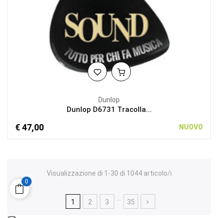
Dunlop
Dunlop D6731 Tracolla...
€ 47,00
NUOVO
Visualizzazione di 1-30 di 1044 articolo/i
0
…
1
2
3
35