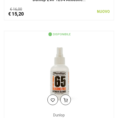
€ 16,00
NUOVO
€ 15,20
DISPONIBILE
Dunlop