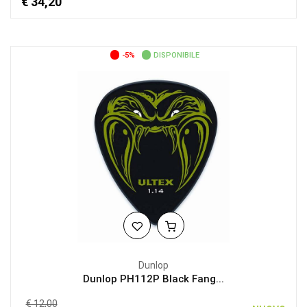
€ 34,20
-5%
DISPONIBILE
Dunlop
Dunlop PH112P Black Fang...
€ 12,00