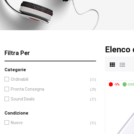
Elenco 
Filtra Per
Categorie
Ordinabili
(11)
-5%
DIS
Pronta Consegna
(29)
Sound Deals
(37)
Condizione
Nuovo
(31)