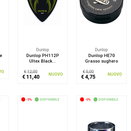
Dunlop
Dunlop
e
Dunlop PH112P
Dunlop HE70
Ultex Black...
Grasso sughero
VO
€ 12,00
€ 5,00
NUOVO
NUOVO
€ 11,40
€ 4,75
E
-5%
DISPONIBILE
-5%
DISPONIBILE