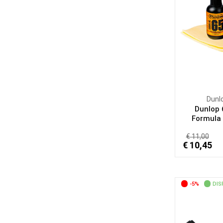
Dunl
Dunlop
Formula 6
€ 11,00
€ 10,45
-5%
DIS