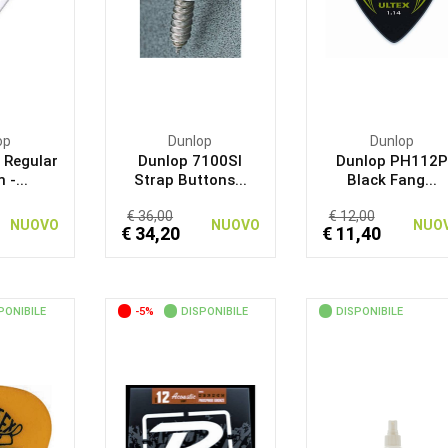
op
Dunlop
Dunlop
 Regular
Dunlop 7100SI
Dunlop PH112P
-...
Strap Buttons...
Black Fang...
€ 36,00
€ 12,00
NUOVO
NUOVO
NUO
€ 34,20
€ 11,40
PONIBILE
-5%
DISPONIBILE
DISPONIBILE