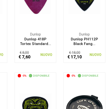
Dunlop
Dunlop
Dunlop 418P
Dunlop PH112P
Tortex Standard...
Black Fang...
€ 8,00
€ 18,00
VO
NUOVO
NUOVO
€ 7,60
€ 17,10
-5%
DISPONIBILE
-5%
DISPONIBILE