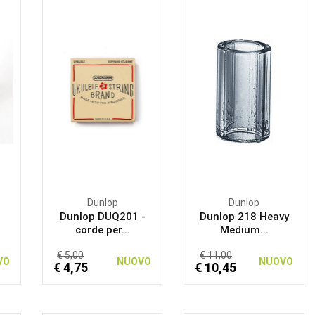
Dunlop
Dunlop
Dunlop DUQ201 -
Dunlop 218 Heavy
corde per...
Medium...
€ 5,00
€ 11,00
VO
NUOVO
NUOVO
€ 4,75
€ 10,45