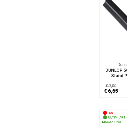
Dunl
DUNLOP 5
Stand Pi
€ 7,00
€ 6,65
-5%
ULTIMI ARTI
MAGAZZINO