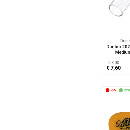
Dunl
Dunlop 202
Medium 
€ 8,00
€ 7,60
-5%
DIS