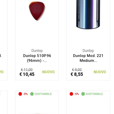
Dunlop
Dunlop
d.
Dunlop 510P.96
Dunlop Mod. 221
(96mm) -...
Medium...
€ 11,00
€ 9,00
VO
NUOVO
NUOVO
€ 10,45
€ 8,55
E
-5%
DISPONIBILE
-5%
DISPONIBILE