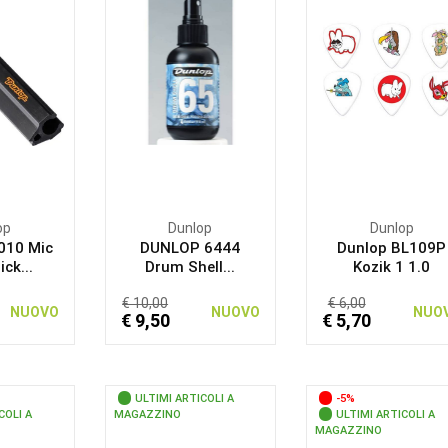
op
Dunlop
Dunlop
010 Mic
DUNLOP 6444
Dunlop BL109P
ck...
Drum Shell...
Kozik 1 1.0
€ 10,00
€ 6,00
NUOVO
NUOVO
NUO
€ 9,50
€ 5,70
ULTIMI ARTICOLI A
-5%
COLI A
MAGAZZINO
ULTIMI ARTICOLI A
MAGAZZINO