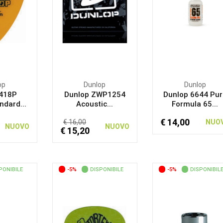
op
Dunlop
Dunlop
 418P
Dunlop ZWP1254
Dunlop 6644 Pur
ndard...
Acoustic...
Formula 65...
€ 14,00
€ 16,00
NUO
NUOVO
NUOVO
€ 15,20
PONIBILE
-5%
DISPONIBILE
-5%
DISPONIBIL