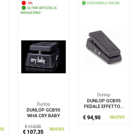
-5%
DISPONIBILE ONLINE
ULTIMI ARTICOLI A
MAGAZZINO
Dunlop
DUNLOP GCB95
Dunlop
PEDALE EFFETTO...
DUNLOP GCB95
WHA CRY BABY
€ 94,90
NUOVO
€ 113,00
VO
NUOVO
€ 107,35