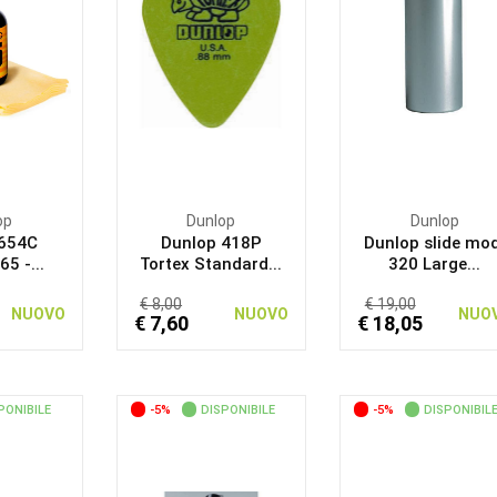
op
Dunlop
Dunlop
 654C
Dunlop 418P
Dunlop slide mo
5 -...
Tortex Standard...
320 Large...
€ 8,00
€ 19,00
NUOVO
NUOVO
NUO
€ 7,60
€ 18,05
PONIBILE
-5%
DISPONIBILE
-5%
DISPONIBIL