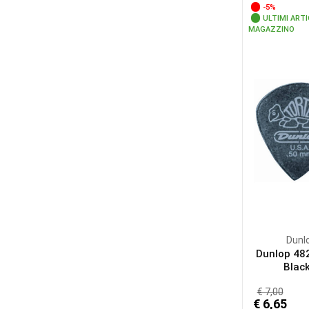
-5%
ULTIMI ARTI
MAGAZZINO
Dunl
Dunlop 48
Black
€ 7,00
€ 6,65