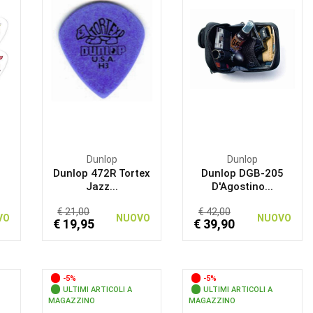
Dunlop
Dunlop
Dunlop 472R Tortex
Dunlop DGB-205
Jazz...
D'Agostino...
€ 21,00
€ 42,00
VO
NUOVO
NUOVO
€ 19,95
€ 39,90
-5%
-5%
ULTIMI ARTICOLI A
ULTIMI ARTICOLI A
MAGAZZINO
MAGAZZINO