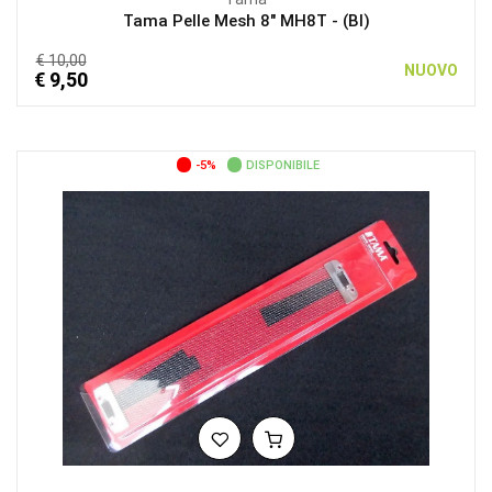
Tama Pelle Mesh 8″ MH8T - (BI)
€ 10,00
NUOVO
€ 9,50
-5%
DISPONIBILE