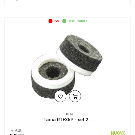
-5%
DISPONIBILE
Tama
Tama RTF35P - set 2...
€ 9,00
NUOVO