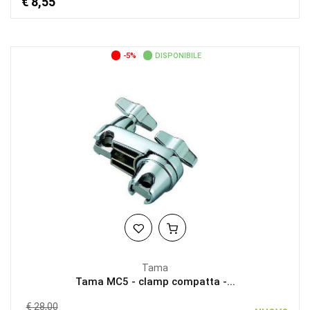
€ 8,55
-5%
DISPONIBILE
Tama
Tama MC5 - clamp compatta -...
€ 28,00