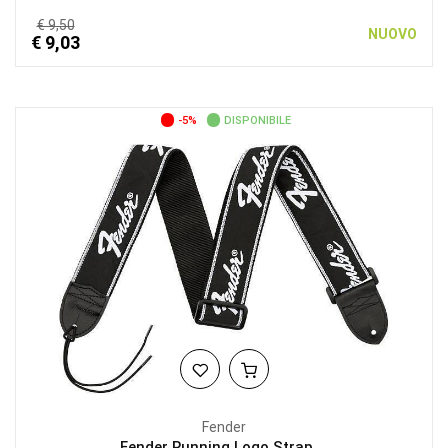
€ 9,50
NUOVO
€ 9,03
-5%
DISPONIBILE
Fender
Fender Running Logo Strap,...