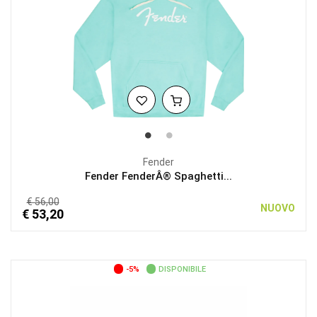
Fender
Fender FenderÂ® Spaghetti...
€ 56,00
NUOVO
€ 53,20
-5%
DISPONIBILE