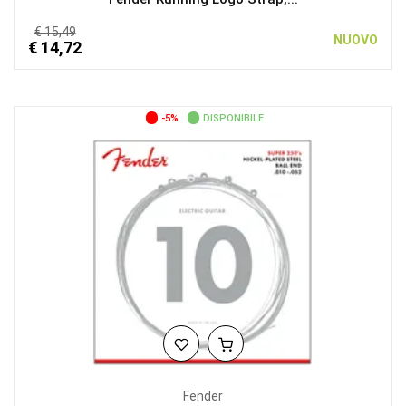
€ 15,49
NUOVO
€ 14,72
-5%
DISPONIBILE
Fender