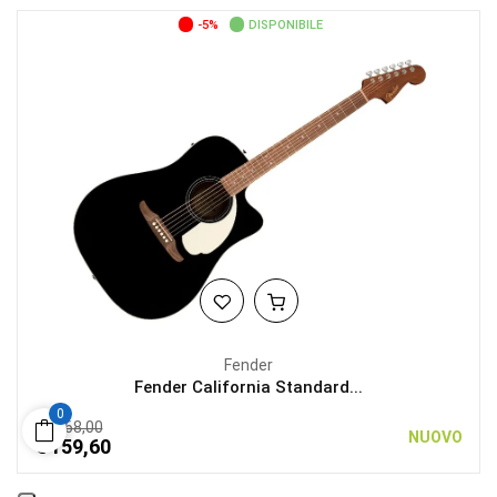
-5%
DISPONIBILE
Fender
Fender California Standard...
0
€ 168,00
NUOVO
€ 159,60