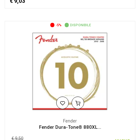
€ 9,03
-5%
DISPONIBILE
Fender
Fender Dura-Tone® 880XL...
€ 9,50