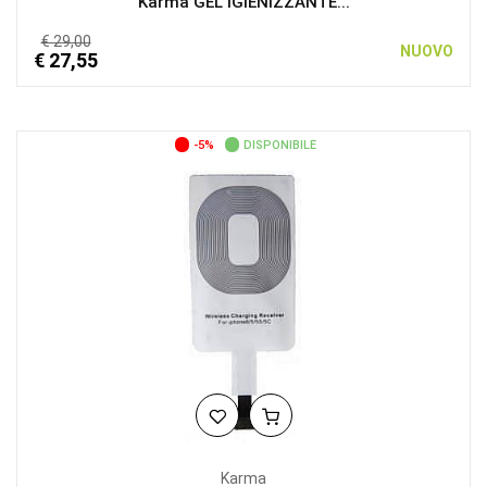
Karma GEL IGIENIZZANTE...
€ 29,00
NUOVO
€ 27,55
-5%
DISPONIBILE
Karma