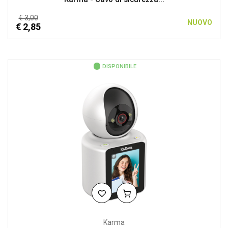
€ 3,00
NUOVO
€ 2,85
DISPONIBILE
Karma