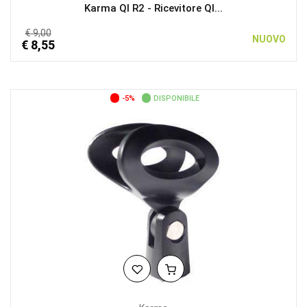
Karma QI R2 - Ricevitore QI...
€ 9,00
NUOVO
€ 8,55
-5%
DISPONIBILE