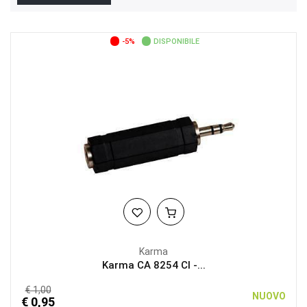
-5%
DISPONIBILE
Karma
Karma CA 8254 CI -...
€ 1,00
NUOVO
€ 0,95