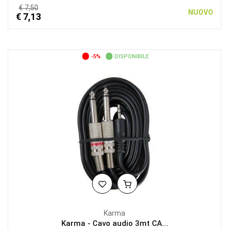
€ 7,50
NUOVO
€ 7,13
-5%
DISPONIBILE
Karma
Karma - Cavo audio 3mt CA...