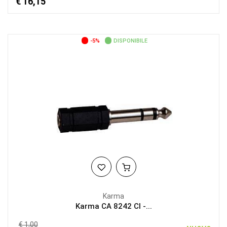
€ 16,15
-5%
DISPONIBILE
Karma
Karma CA 8242 CI -...
€ 1,00