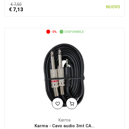
€ 7,50
NUOVO
€ 7,13
-5%
DISPONIBILE
Karma
Karma - Cavo audio 3mt CA...