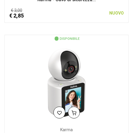
€ 3,00
NUOVO
€ 2,85
DISPONIBILE
Karma