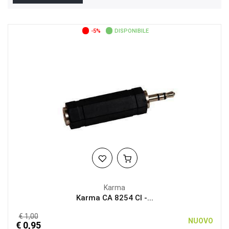
-5%
DISPONIBILE
Karma
Karma CA 8254 CI -...
€ 1,00
NUOVO
€ 0,95