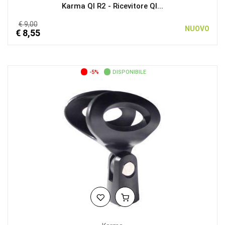
Karma QI R2 - Ricevitore QI...
€ 9,00
NUOVO
€ 8,55
-5%
DISPONIBILE