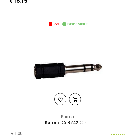
€ 16,15
-5%
DISPONIBILE
Karma
Karma CA 8242 CI -...
€ 1,00