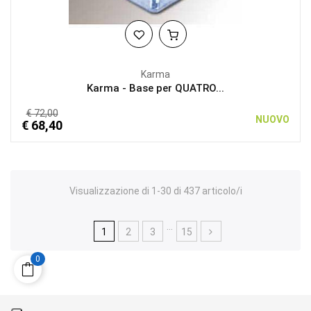
Karma
Karma - Base per QUATRO...
€ 72,00
NUOVO
€ 68,40
Visualizzazione di 1-30 di 437 articolo/i
…
1
2
3
15
0