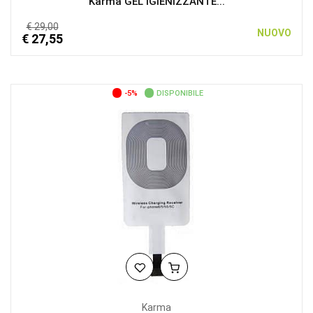
Karma GEL IGIENIZZANTE...
€ 29,00
NUOVO
€ 27,55
-5%
DISPONIBILE
Karma