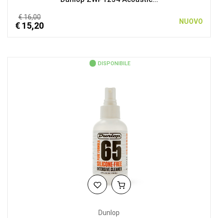
€ 16,00
NUOVO
€ 15,20
DISPONIBILE
Dunlop