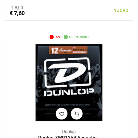
€ 8,00
NUOVO
€ 7,60
-5%
DISPONIBILE
Dunlop
Dunlop ZWP1254 Acoustic...