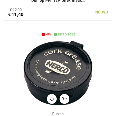
Dunlop PH112P Ultex Black...
€ 12,00
NUOVO
€ 11,40
-5%
DISPONIBILE
Dunlop