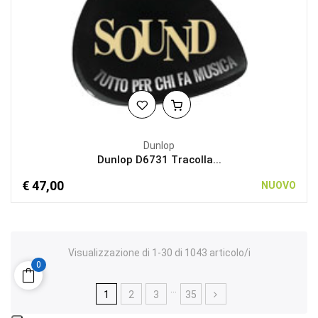
Dunlop
Dunlop D6731 Tracolla...
€ 47,00
NUOVO
Visualizzazione di 1-30 di 1043 articolo/i
0
…
1
2
3
35