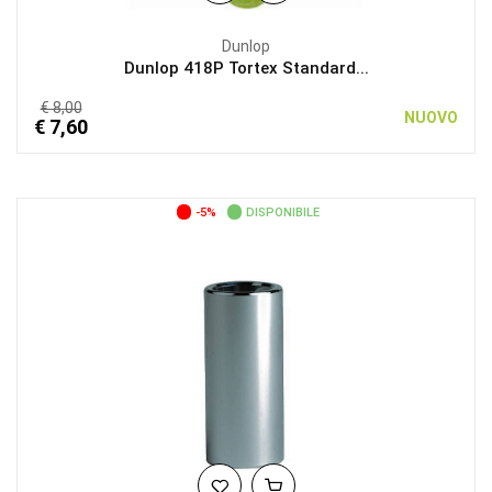
Dunlop
Dunlop 418P Tortex Standard...
€ 8,00
NUOVO
€ 7,60
-5%
DISPONIBILE