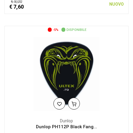
€ 8,00
NUOVO
€ 7,60
-5%
DISPONIBILE
Dunlop
Dunlop PH112P Black Fang...