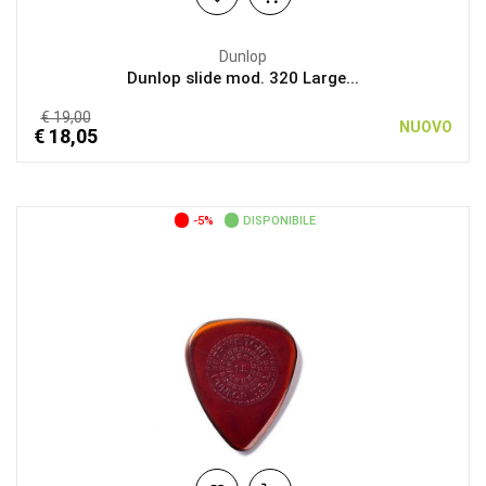
Dunlop
Dunlop slide mod. 320 Large...
€ 19,00
NUOVO
€ 18,05
-5%
DISPONIBILE