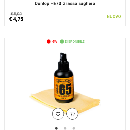
Dunlop HE70 Grasso sughero
€ 5,00
NUOVO
€ 4,75
-5%
DISPONIBILE