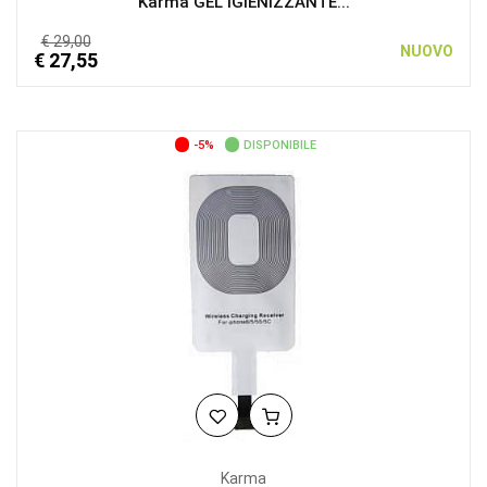
Karma GEL IGIENIZZANTE...
€ 29,00
NUOVO
€ 27,55
-5%
DISPONIBILE
Karma