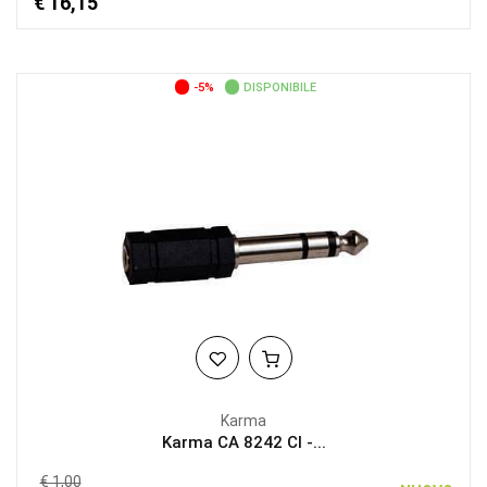
€ 16,15
-5%
DISPONIBILE
Karma
Karma CA 8242 CI -...
€ 1,00