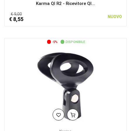
Karma QI R2 - Ricevitore QI...
€ 9,00
NUOVO
€ 8,55
-5%
DISPONIBILE