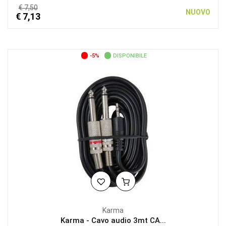
€ 7,50
NUOVO
€ 7,13
-5%
DISPONIBILE
Karma
Karma - Cavo audio 3mt CA...