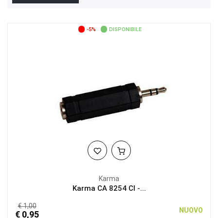
-5%
DISPONIBILE
Karma
Karma CA 8254 CI -...
€ 1,00
NUOVO
€ 0,95