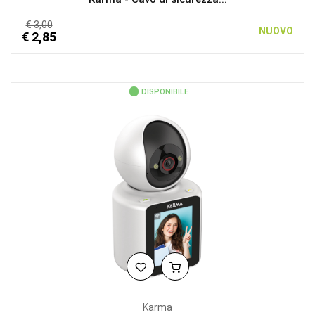
€ 3,00
NUOVO
€ 2,85
DISPONIBILE
Karma