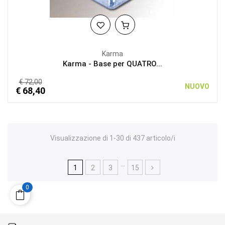
Karma
Karma - Base per QUATRO...
€ 72,00
NUOVO
€ 68,40
Visualizzazione di 1-30 di 437 articolo/i
…
1
2
3
15
0