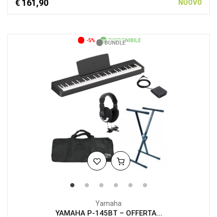
€ 161,90
NUOVO
-5%
DISPONIBILE
BUNDLE
Yamaha
YAMAHA P-145BT – OFFERTA...