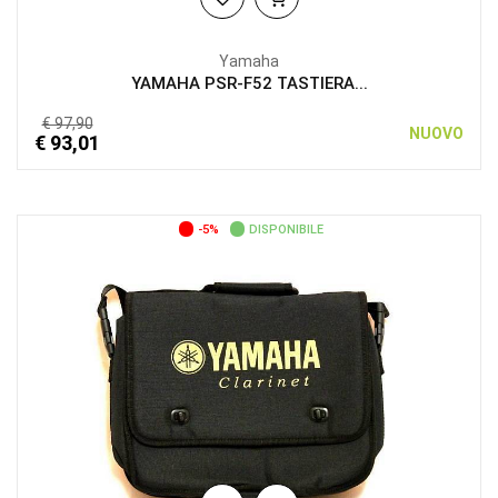
Yamaha
YAMAHA PSR-F52 TASTIERA...
€ 97,90
NUOVO
€ 93,01
-5%
DISPONIBILE