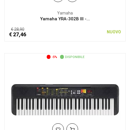
Yamaha
Yamaha YRA-302B III -...
€ 28,90
NUOVO
€ 27,46
-5%
DISPONIBILE