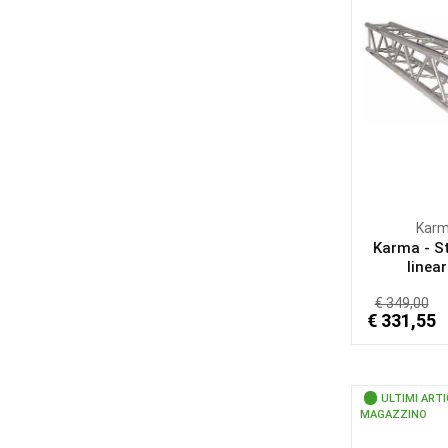
Kar
Karma - S
linear
€ 349,00
€ 331,55
ULTIMI ARTI
MAGAZZINO