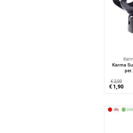
Kar
Karma Su
per.
€ 2,00
€ 1,90
-5%
DIS