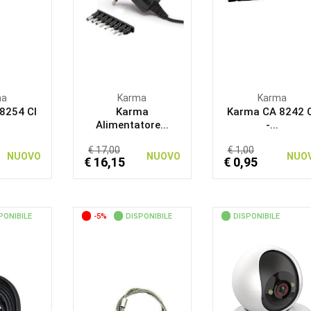
ma
Karma
Karma
8254 CI
Karma
Karma CA 8242 
Alimentatore...
-...
€ 17,00
€ 1,00
NUOVO
NUOVO
NUO
€ 16,15
€ 0,95
PONIBILE
-5%
DISPONIBILE
DISPONIBILE