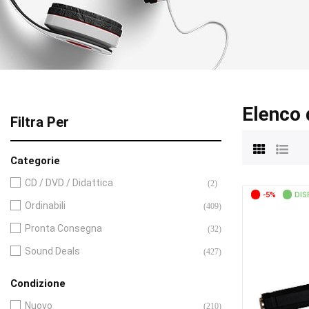
Elenco 
Filtra Per
Categorie
CD / DVD / Didattica
(2)
-5%
DIS
Ordinabili
(409)
Pronta Consegna
(32)
Sound Deals
(427)
Condizione
Nuovo
(210)