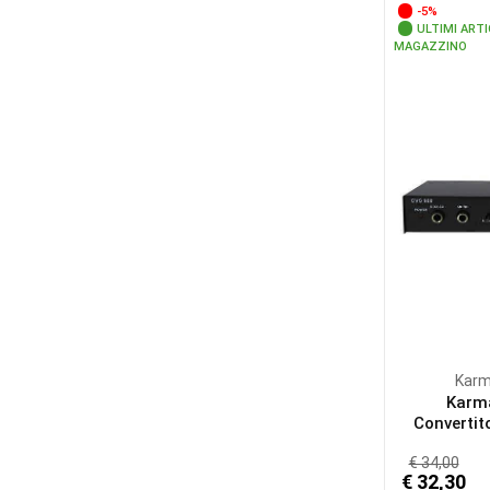
-5%
ULTIMI ARTI
MAGAZZINO
Kar
Karm
Convertito
€ 34,00
€ 32,30