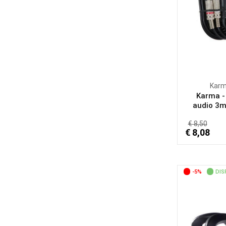
Kar
Karma -
audio 3mt
€ 8,50
€ 8,08
-5%
DIS