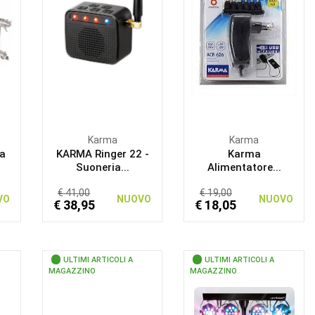
Karma
Karma
ra
KARMA Ringer 22 -
Karma
Suoneria...
Alimentatore...
€ 41,00
€ 19,00
VO
NUOVO
NUOVO
€ 38,95
€ 18,05
ULTIMI ARTICOLI A
ULTIMI ARTICOLI A
MAGAZZINO
MAGAZZINO