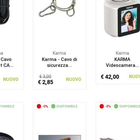
ma
Karma
Karma
 Cavo
Karma - Cavo di
KARMA
 CA...
sicurezza...
Videocamera...
€ 42,00
€ 3,00
NUO
NUOVO
NUOVO
€ 2,85
PONIBILE
-5%
DISPONIBILE
-5%
DISPONIBIL