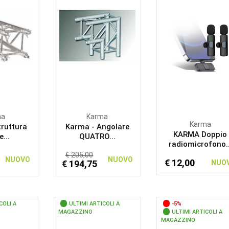
ma
Karma
Karma
truttura
Karma - Angolare
KARMA Doppio
e...
QUATRO...
radiomicrofono..
€ 205,00
NUOVO
NUOVO
€ 12,00
€ 194,75
NUO
COLI A
ULTIMI ARTICOLI A
-5%
MAGAZZINO
ULTIMI ARTICOLI A
MAGAZZINO