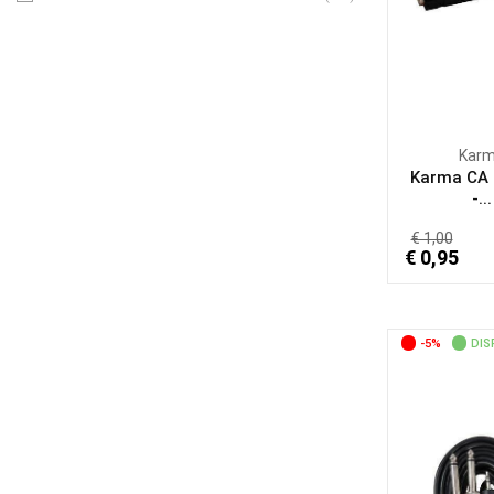
Kar
Karma CA 
-...
€ 1,00
€ 0,95
-5%
DIS