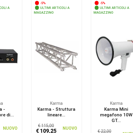
-5%
-5%
COLI A
ULTIMI ARTICOLI A
ULTIMI ARTICOLI A
MAGAZZINO
MAGAZZINO
ma
Karma
Karma
a -
Karma - Struttura
Karma Mini
re di...
lineare...
megafono 10W
GT...
€ 115,00
NUOVO
NUOVO
€ 109,25
€ 22,00