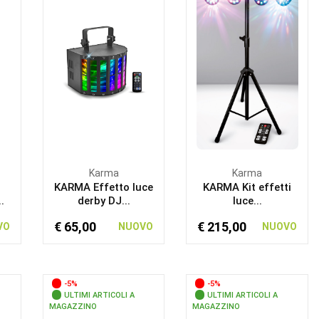
Karma
Karma
KARMA Effetto luce
KARMA Kit effetti
.
derby DJ...
luce...
€ 65,00
€ 215,00
VO
NUOVO
NUOVO
-5%
-5%
ULTIMI ARTICOLI A
ULTIMI ARTICOLI A
MAGAZZINO
MAGAZZINO