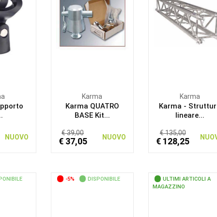
ma
Karma
Karma
pporto
Karma QUATRO
Karma - Struttu
..
BASE Kit...
lineare...
€ 39,00
€ 135,00
NUOVO
NUOVO
NUO
€ 37,05
€ 128,25
PONIBILE
-5%
DISPONIBILE
ULTIMI ARTICOLI A
MAGAZZINO