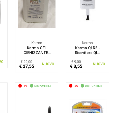
Karma
Karma
Karma GEL
Karma QI R2 -
IGIENIZZANTE...
Ricevitore QI...
VO
€ 29,00
€ 9,00
NUOVO
NUOVO
€ 27,55
€ 8,55
E
-5%
DISPONIBILE
-5%
DISPONIBILE