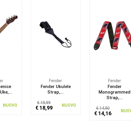
er
Fender
Fender
Venice
Fender Ukulele
Fender
ke,...
Strap,...
Monogrammed
Strap,...
€ 19,99
NUOVO
NUOVO
€ 18,99
€ 14,90
NUO
€ 14,16