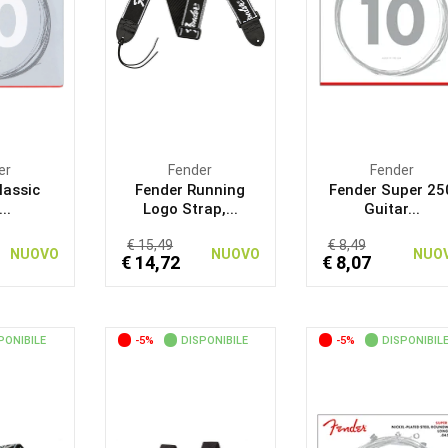
er
Fender
Fender
lassic
Fender Running
Fender Super 25
..
Logo Strap,...
Guitar...
€ 15,49
€ 8,49
NUOVO
NUOVO
NUO
€ 14,72
€ 8,07
PONIBILE
-5%
DISPONIBILE
-5%
DISPONIBIL