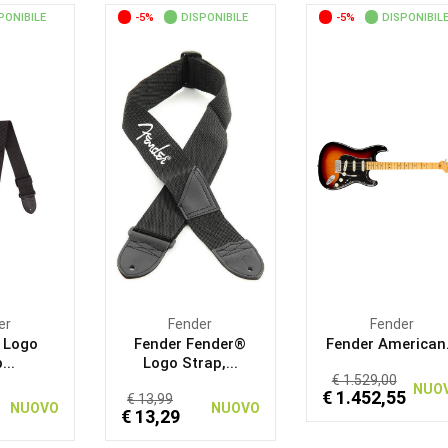
PONIBILE
-5%
DISPONIBILE
-5%
DISPONIBIL
er
Fender
Fender
 Logo
Fender Fender®
Fender American.
...
Logo Strap,...
€ 1.529,00
NUO
€ 1.452,55
€ 13,99
NUOVO
NUOVO
€ 13,29