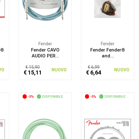
Fender
Fender
e®
Fender CAVO
Fender Fender®
AUDIO PER...
and...
€ 15,90
€ 6,99
VO
NUOVO
NUOVO
€ 15,11
€ 6,64
E
-5%
DISPONIBILE
-5%
DISPONIBILE