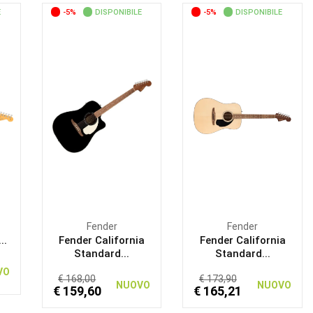
E
-5%
DISPONIBILE
-5%
DISPONIBILE
Fender
Fender
..
Fender California
Fender California
Standard...
Standard...
VO
€ 168,00
€ 173,90
NUOVO
NUOVO
€ 159,60
€ 165,21