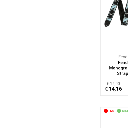
Fend
Fend
Monogr
Strap,
€ 14,90
€ 14,16
-5%
DIS