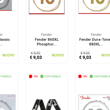
er
Fender
Fender
lassic
Fender 860XL
Fender Dura-Ton
..
Phosphor...
880XL...
€ 9,50
€ 9,50
NUOVO
NUOVO
NUO
€ 9,03
€ 9,03
PONIBILE
-5%
DISPONIBILE
-5%
DISPONIBIL