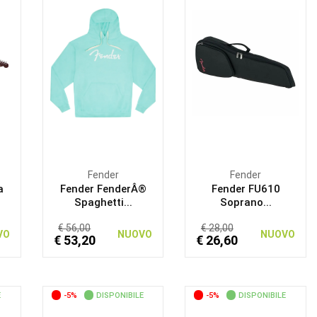
Fender
Fender
a
Fender FenderÂ®
Fender FU610
Spaghetti...
Soprano...
€ 56,00
€ 28,00
VO
NUOVO
NUOVO
€ 53,20
€ 26,60
E
-5%
DISPONIBILE
-5%
DISPONIBILE