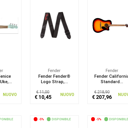
er
Fender
Fender
Venice
Fender Fender®
Fender Californi
ke,...
Logo Strap,...
Standard...
€ 11,00
€ 218,90
NUOVO
NUOVO
NUO
€ 10,45
€ 207,96
PONIBILE
-5%
DISPONIBILE
-5%
DISPONIBIL