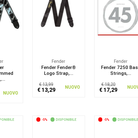
er
Fender
Fender
er
Fender Fender®
Fender 7250 Bas
ammed
Logo Strap,...
Strings,...
...
€ 13,99
€ 18,20
NUOVO
NUO
€ 13,29
€ 17,29
NUOVO
PONIBILE
-5%
DISPONIBILE
-5%
DISPONIBIL