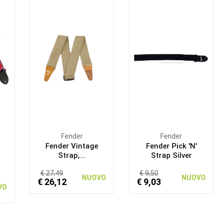
Fender
Fender
Fender Vintage
Fender Pick 'N'
Strap,...
Strap Silver
€ 27,49
€ 9,50
NUOVO
NUOVO
€ 26,12
€ 9,03
VO