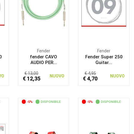
Fender
Fender
0
fender CAVO
Fender Super 250
AUDIO PER...
Guitar...
€ 13,00
€ 4,95
VO
NUOVO
NUOVO
€ 12,35
€ 4,70
E
-5%
DISPONIBILE
-5%
DISPONIBILE