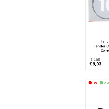
Fend
Fender C
Core.
€ 9,50
€ 9,03
-5%
DIS