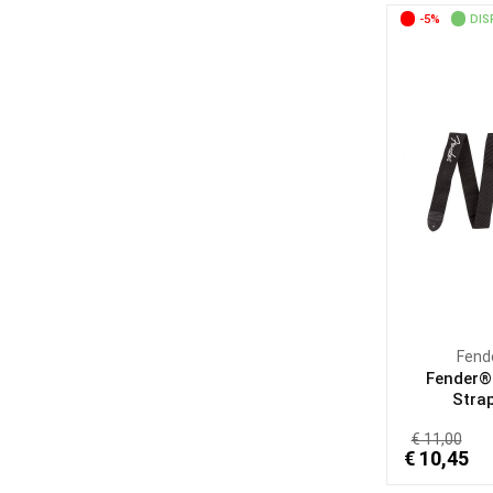
-5%
DIS
Fend
Fender®
Strap
€ 11,00
€ 10,45