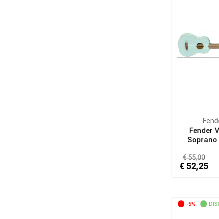
Fend
Fender 
Soprano U
€ 55,00
€ 52,25
-5%
DIS