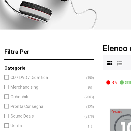
Elenco 
Filtra Per
Categorie
CD / DVD / Didattica
(190)
-5%
DIS
Merchandising
(6)
Ordinabili
(2063)
Pronta Consegna
(125)
Sound Deals
(2178)
Usato
(1)