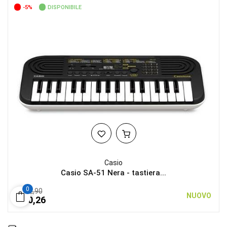
-5%
DISPONIBILE
Casio
Casio SA-51 Nera - tastiera...
0
€ 52,90
NUOVO
€ 50,26