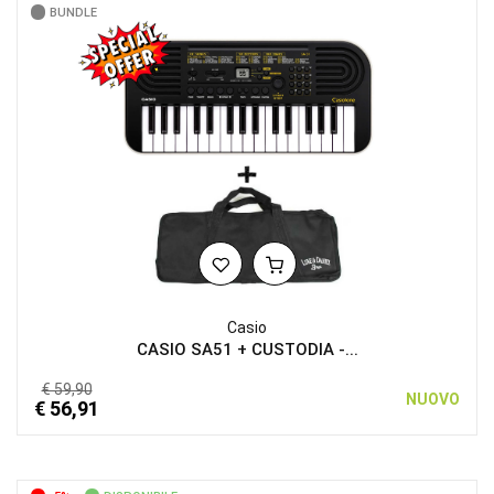
BUNDLE
Casio
CASIO SA51 + CUSTODIA -...
€ 59,90
NUOVO
€ 56,91