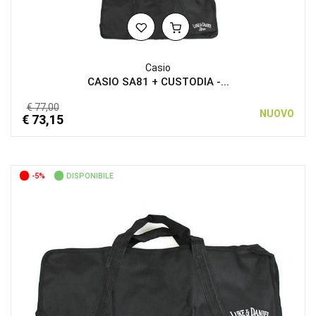
Casio
CASIO SA81 + CUSTODIA -...
€ 77,00
NUOVO
€ 73,15
-5%
DISPONIBILE