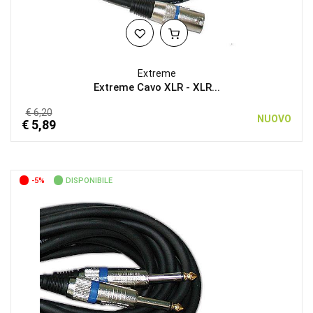
Extreme
Extreme Cavo XLR - XLR...
€ 6,20
NUOVO
€ 5,89
-5%
DISPONIBILE