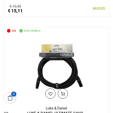
€ 15,90
NUOVO
€ 15,11
-5%
DISPONIBILE
0
Luke & Daniel