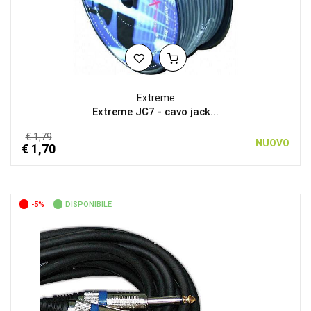
Extreme
Extreme JC7 - cavo jack...
€ 1,79
NUOVO
€ 1,70
-5%
DISPONIBILE