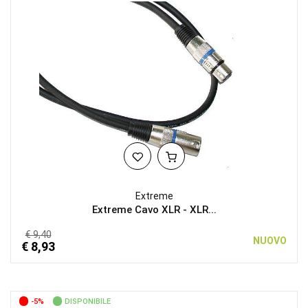
Extreme
Extreme Cavo XLR - XLR...
€ 9,40
NUOVO
€ 8,93
-5%
DISPONIBILE