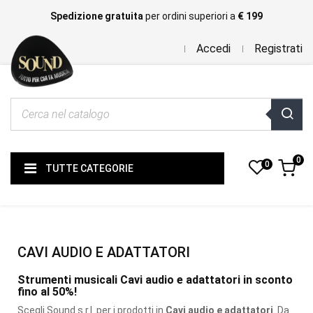
Spedizione gratuita
per ordini superiori a
€ 199
Accedi
Registrati
0
0
TUTTE CATEGORIE
CAVI AUDIO E ADATTATORI
Strumenti musicali Cavi audio e adattatori in sconto
fino al 50%!
Scegli Sound s.r.l. per i prodotti
in
Cavi audio e adattatori
. Da