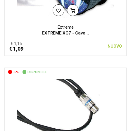
Extreme
EXTREME XC7 - Cavo...
€ 1,15
NUOVO
€ 1,09
-5%
DISPONIBILE