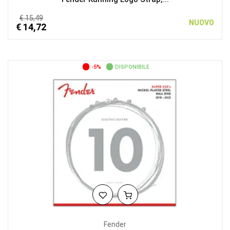
€ 15,49
NUOVO
€ 14,72
-5%
DISPONIBILE
Fender