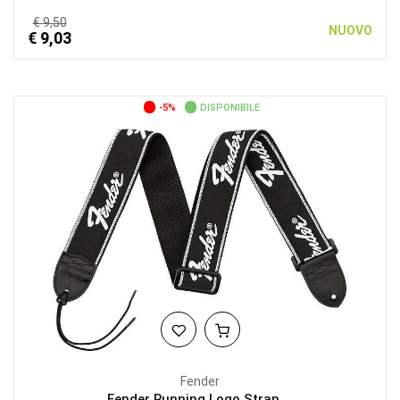
€ 9,50
NUOVO
€ 9,03
-5%
DISPONIBILE
Fender
Fender Running Logo Strap,...