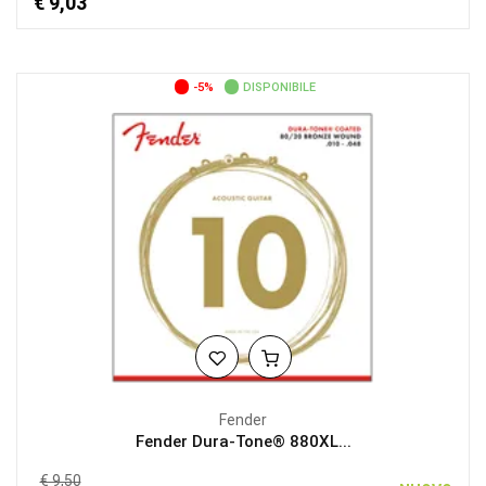
€ 9,03
-5%
DISPONIBILE
Fender
Fender Dura-Tone® 880XL...
€ 9,50