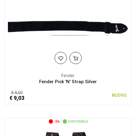
Fender
Fender Pick 'N' Strap Silver
€ 9,50
NUOVO
€ 9,03
-5%
DISPONIBILE