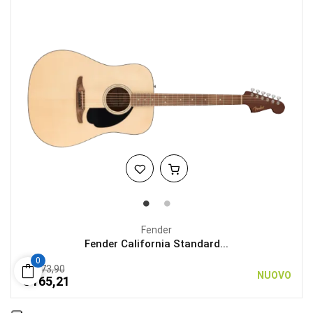
Fender
Fender California Standard...
0
€ 173,90
NUOVO
€ 165,21