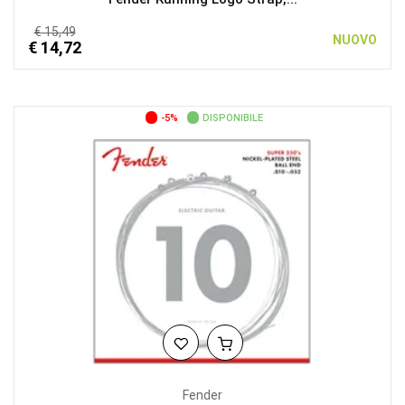
€ 15,49
NUOVO
€ 14,72
-5%
DISPONIBILE
Fender