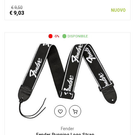
€ 9,50
NUOVO
€ 9,03
-5%
DISPONIBILE
Fender
Fender Running Logo Strap,...