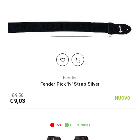
Fender
Fender Pick 'N' Strap Silver
€ 9,50
NUOVO
€ 9,03
-5%
DISPONIBILE