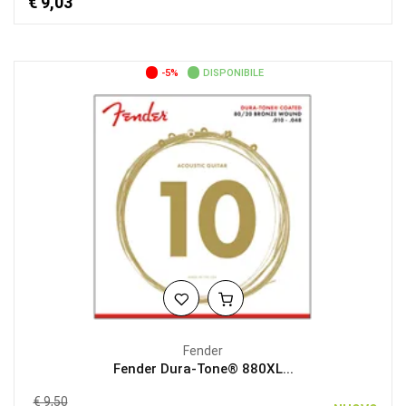
€ 9,03
-5%
DISPONIBILE
Fender
Fender Dura-Tone® 880XL...
€ 9,50