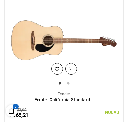
Fender
Fender California Standard...
0
€ 173,90
NUOVO
€ 165,21