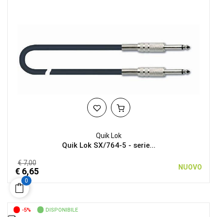
Quik Lok
Quik Lok SX/764-5 - serie...
€ 7,00
NUOVO
€ 6,65
0
-5%
DISPONIBILE