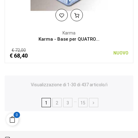
Karma
Karma - Base per QUATRO...
€ 72,00
NUOVO
€ 68,40
Visualizzazione di 1-30 di 437 articolo/i
…
1
2
3
15
0