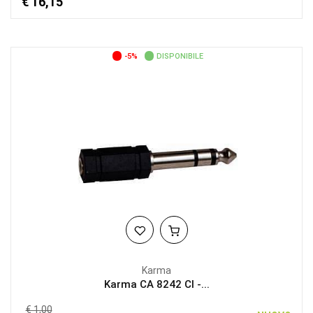
€ 16,15
-5%
DISPONIBILE
Karma
Karma CA 8242 CI -...
€ 1,00