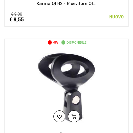
Karma QI R2 - Ricevitore QI...
€ 9,00
NUOVO
€ 8,55
-5%
DISPONIBILE