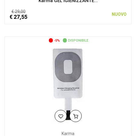
Karma GEL IGIENIZZANTE...
€ 29,00
NUOVO
€ 27,55
-5%
DISPONIBILE
Karma