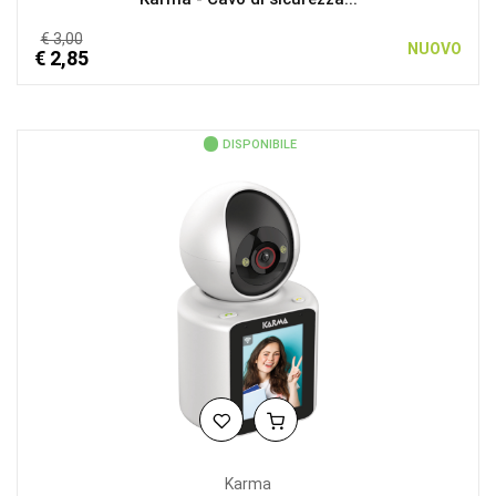
€ 3,00
NUOVO
€ 2,85
DISPONIBILE
Karma