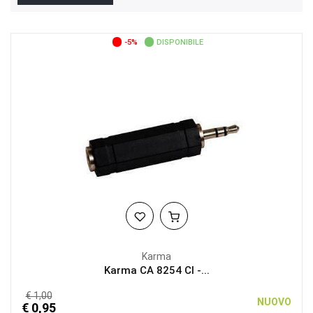
-5%
DISPONIBILE
Karma
Karma CA 8254 CI -...
€ 1,00
NUOVO
€ 0,95