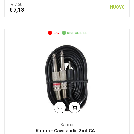
€ 7,50
NUOVO
€ 7,13
-5%
DISPONIBILE
Karma
Karma - Cavo audio 3mt CA...